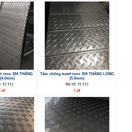
t inox 304 THĂNG
Tấm chống trượt inox 304 THĂNG LONG
(4.0mm)
(5.0mm)
: TCT12
Mã SP: TCT13
Call
Call