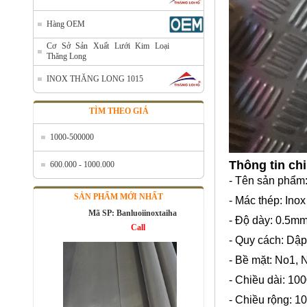
Hàng OEM
Cơ Sở Sản Xuất Lưới Kim Loại
Thăng Long
INOX THĂNG LONG 1015
TÌM THEO GIÁ
1000-500000
Bán lưới inox tại Hà Nội
Thông tin ch
600.000 - 1000.000
Mã SP: Banluoiinoxtaihanoi
- Tên sản phẩm:
Call
SẢN PHẨM MỚI NHẤT
- Mác thép: Ino
- Độ dày: 0.5m
- Quy cách: Dập 
- Bề mặt: No1, 
- Chiều dài: 1
- Chiều rộng: 