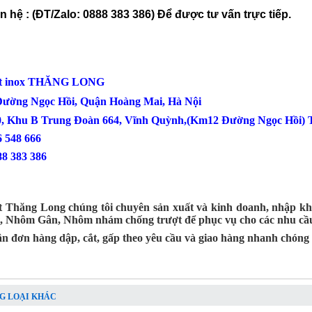
ên hệ : (ĐT/Zalo: 0888 383 386) Để được tư vấn trực tiếp.
ợt inox THĂNG LONG
 Đường Ngọc Hồi, Quận Hoàng Mai, Hà Nội
0, Khu B Trung Đoàn 664, Vĩnh Quỳnh,(Km12 Đường Ngọc Hồi) T
: 0386 548 666
88 383 386
t Thăng Long chúng tôi chuyên sản xuất và kinh doanh, nhập kh
t, Nhôm Gân, Nhôm nhám chống trượt để phục vụ cho các nhu cầu
n đơn hàng dập, cắt, gấp theo yêu cầu và giao hàng nhanh chóng 
G LOẠI KHÁC