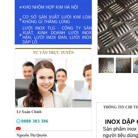
KHO NHÔM HỢP KIM HÀ NỘI
CƠ SỞ SẢN XUẤT LƯỚI KIM LOẠI
KHÔNG GỈ THĂNG LONG
LƯỚI INOX TLG - CÔNG TY SẢN
XUẤT, KINH DOANH LƯỚI INOX
HÀN, LƯỚI INOX ĐAN, LƯỚI INOX
DẬP LỖ
TƯ VẤN TRỰC TUYẾN
THÔNG TIN CHI T
Lê Xuân Chinh
INOX DẬP
0888 383 386
Sản phẩm inox 
người tiêu dùng 
Nguyễn Thị Quyên