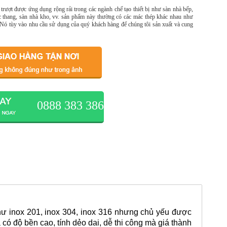
rượt được ứng dụng rộng rải trong các ngành chế tạo thiết bị như sàn nhà bếp,
c thang, sàn nhà kho, vv. sản phẩm này thường có các mác thép khác nhau như
 Nó tùy vào nhu cầu sử dụng của quý khách hàng để chúng tôi sản xuất và cung
0888 383 386
hư inox 201, inox 304, inox 316 nhưng chủ yếu được
 có độ bền cao, tính dẻo dai, dễ thi công mà giá thành