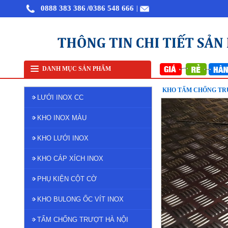
0888 383 386
/0386 548 666
|
Bán lưới inox tại Hà Nội
Lưới lọc inox 304
Lưới inox
DANH MỤC SẢN PHẨM
KHO TẤM CHỐNG TR
LƯỚI INOX CC
KHO INOX MÀU
KHO LƯỚI INOX
KHO CÁP XÍCH INOX
PHỤ KIỆN CỘT CỜ
KHO BULONG ỐC VÍT INOX
TẤM CHỐNG TRƯỢT HÀ NỘI