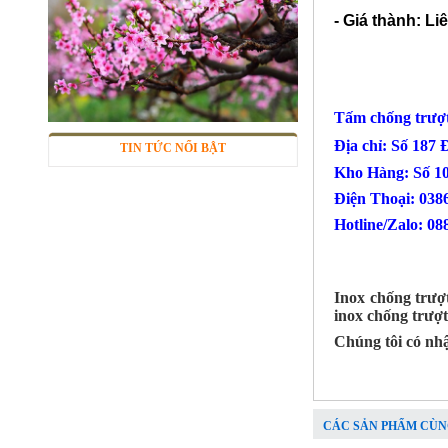
285.000 đ
- Giá thành: Li
Tấm chống trư
Địa chỉ: Số 187
TIN TỨC NỔI BẬT
Kho Hàng: Số 1
Điện Thoại
Hotline/Zalo: 08
Sàn inox chống trượt
Mã SP: inctcc03
Inox chống trượ
Call
inox chống trượ
Chúng tôi có nhậ
CÁC SẢN PHẨM CÙN