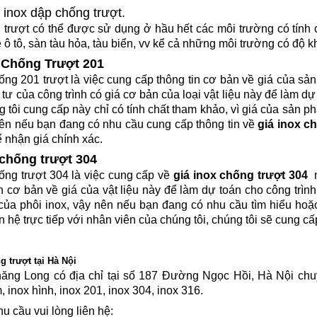
inox dập chống trượt.
trượt có thể được sử dụng ở hầu hết các môi trường có tính 
e ô tô, sàn tàu hỏa, tàu biển, vv kể cả những môi trường có độ
 Chống Trượt 201
ống 201 trượt là việc cung cấp thông tin cơ bản về giá của 
tư của công trình có giá cơ bản của loại vật liệu này để làm dự
g tôi cung cấp này chỉ có tính chất tham khảo, vì giá của sản p
nên nếu bạn đang có nhu cầu cung cấp thông tin về
giá inox c
ể nhận giá chính xác.
 chống trượt 304
ống trượt 304 là việc cung cấp về
giá inox chống trượt 304
m
in cơ bản về giá của vật liệu này để làm dự toán cho công trìn
của phôi inox, vậy nên nếu bạn đang có nhu cầu tìm hiểu hoặc
ên hệ trực tiếp với nhân viên của chúng tôi, chúng tôi sẽ cung c
g trượt tại Hà Nội
hăng Long có địa chỉ tại số 187 Đường Ngọc Hồi, Hà Nội chu
, inox hình, inox 201, inox 304, inox 316.
u cầu vui lòng liên hệ: