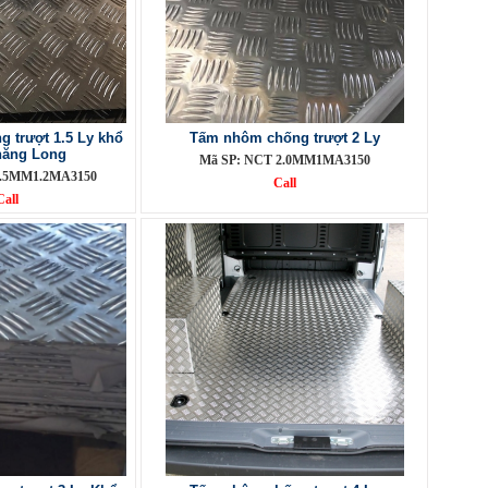
 trượt 1.5 Ly khổ
Tấm nhôm chống trượt 2 Ly
hăng Long
Mã SP: NCT 2.0MM1MA3150
1.5MM1.2MA3150
Call
Call