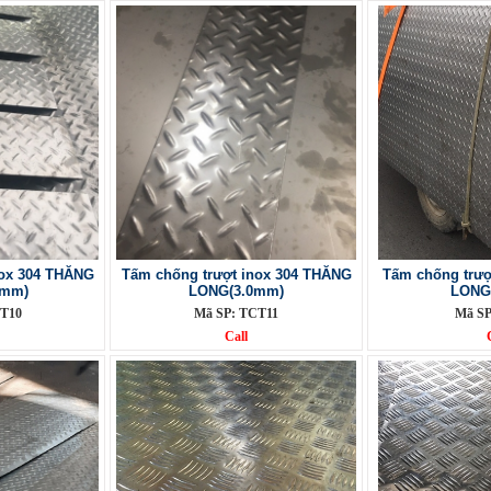
nox 304 THĂNG
Tấm chống trượt inox 304 THĂNG
Tấm chống trượ
0mm)
LONG(3.0mm)
LONG
T10
Mã SP: TCT11
Mã SP
Call