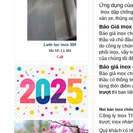
Ứng dụng của 
Inox dập chống 
sàn xe, thùng x
Báo Giá Inox
Lưới lọc inox 304
Mã SP: LL304
Báo giá inox ch
Call
thầu và chủ đầu 
do công ty chún
phôi inox, vậy 
của chúng tôi đ
Báo giá inox
Báo giá inox ch
thầu có thông t
từng thời điểm 
trượt
thì bạn li
Nơi bán inox chốn
Công ty Inox T
Lưới inox đan ô 7x7mm 304 TLG
trượt, inox nhám
Thăng Long khổ 1m
Mã SP: TLG030360-304
Quý khách có nh