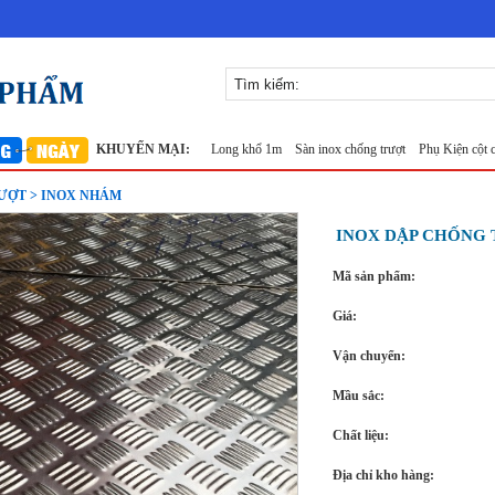
 đan ô 7x7mm 304 TLG Thăng Long khổ 1m
KHUYẾN MẠI:
Sàn inox chống trượt
Phụ Kiện cột cờ 5m in
ƯỢT > INOX NHÁM
INOX DẬP CHỐNG
Mã sản phẩm:
Giá:
Vận chuyển:
Mầu sắc:
Chất liệu:
Địa chỉ kho hàng: