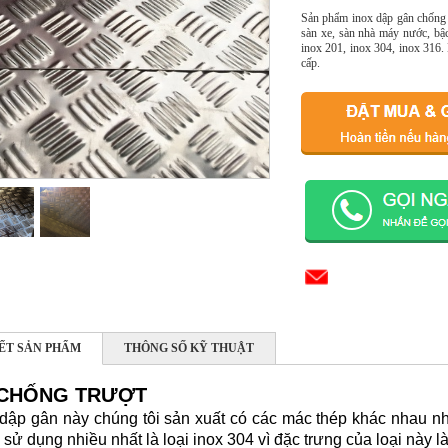
Sản phẩm inox dập gân chống t
sàn xe, sàn nhà máy nước, bậ
inox 201, inox 304, inox 316.
cấp.
IẾT SẢN PHẨM
THÔNG SỐ KỸ THUẬT
 CHỐNG TRƯỢT
dập gân này chúng tôi sản xuất có các mác thép khác nhau n
sử dụng nhiều nhất là loại inox 304 vì đặc trưng của loại này là