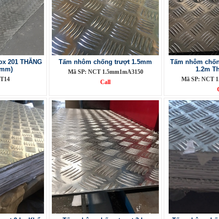
nox 201 THĂNG
Tấm nhôm chống trượt 1.5mm
Tấm nhôm chống
0mm)
1.2m T
Mã SP: NCT 1.5mm1mA3150
T14
Mã SP: NCT 
Call