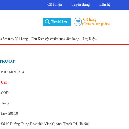
Giới thiệu
Tuyển dụng
Liên hệ
Giỏ hàng
(Chưa có sản phẩm)
ox 304 bóng
Phụ Kiện cột cờ 6m inox 304 bóng
Phụ Kiện cột cờ 7m inox 304 bóng
Phụ K
 TRƯỢT
NHAMINOX34
Call
COD
Trắng
Inox 201/304
Số 10 Đường Trung Đoàn 664 Vĩnh Quỳnh, Thanh Trì, Hà Nội