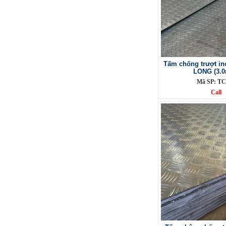
Mã SP: CC6M304BA
Call
Tấm chống trượt i
LONG (3.
Mã SP: TC
Call
Phụ Kiện cột cờ 7m inox 304 bóng
Mã SP: CC7M304BA
Call