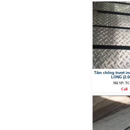
Phụ Kiện cột cờ 5m inox 304 bóng
Mã SP: CC5m304BA
Call
Tấm chống trượt i
LONG (2.
Mã SP: TC
Call
Phụ Kiện cột cờ 6m inox 304 bóng