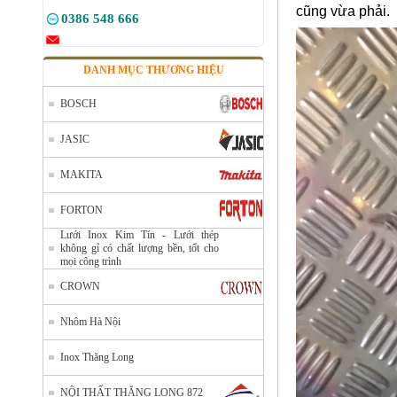
cũng vừa phải.
0386 548 666
DANH MỤC THƯƠNG HIỆU
BOSCH
JASIC
MAKITA
FORTON
Lưới Inox Kim Tín - Lưới thép
không gỉ có chất lượng bền, tốt cho
mọi công trình
CROWN
Nhôm Hà Nội
Inox Thăng Long
NỘI THẤT THĂNG LONG 872