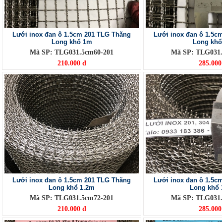
Lưới inox đan ô 1.5cm 201 TLG Thăng
Lưới inox đan ô 1.5c
Long khổ 1m
Long kh
Mã SP: TLG031.5cm60-201
Mã SP: TLG031.
210.000 đ
285.000
Lưới inox đan ô 1.5cm 201 TLG Thăng
Lưới inox đan ô 1.5c
Long khổ 1.2m
Long khổ 
Mã SP: TLG031.5cm72-201
Mã SP: TLG031.
210.000 đ
285.000