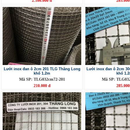
2.100.000 đ
285.000
Lưới inox đan ô 2cm 201 TLG Thăng Long
Lưới inox đan ô 2cm 3
khổ 1.2m
khổ 1.
Mã SP: TLG032cm72-201
Mã SP: TLG03
210.000 đ
285.000