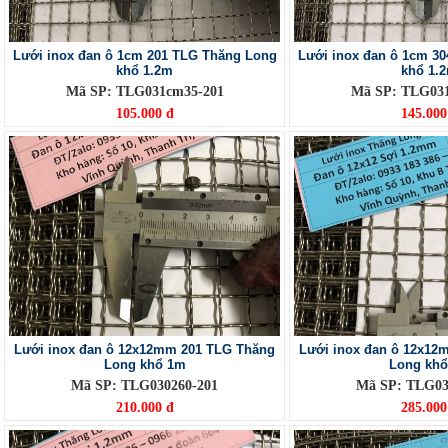
Lưới inox đan ô 1cm 201 TLG Thăng Long
Lưới inox đan ô 1cm 3
khổ 1.2m
khổ 1.
Mã SP: TLG031cm35-201
Mã SP: TLG03
105.000 đ
145.000
Lưới inox đan ô 12x12mm 201 TLG Thăng
Lưới inox đan ô 12x12
Long khổ 1m
Long kh
Mã SP: TLG030260-201
Mã SP: TLG03
210.000 đ
285.000