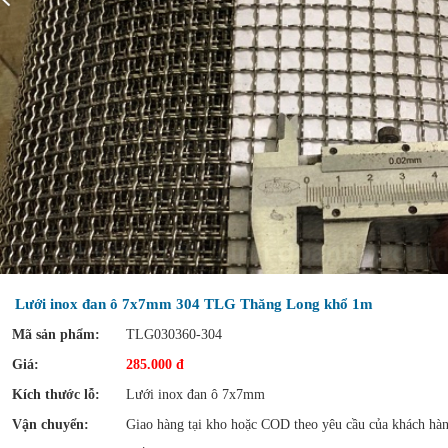
Lưới inox đan ô 7x7mm 304 TLG Thăng Long khổ 1m
Mã sản phẩm:
TLG030360-304
Giá:
285.000 đ
Kích thước lỗ:
Lưới inox đan ô 7x7mm
Vận chuyển:
Giao hàng tại kho hoặc COD theo yêu cầu của khách hà