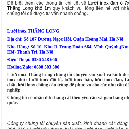
Để biết thêm các thông tin chi tiết về
Lưới inox đan ô 
Thăng Long khổ 1m
quý khách vui lòng liên hệ với nhâ
chúng tôi để được tư vấn nhanh chóng.
Lưới inox THĂNG LONG
Địa chỉ: Số 187 Đường Ngọc Hồi, Quận Hoàng Mai, Hà Nội
Kho Hàng: Số 10, Khu B Trung Đoàn 664, Vĩnh Quỳnh,(K
Hồi) Thanh Trì, Hà Nội
Điện Thoại: 0386 548 666
Hotline/Zalo: 0888 383 386
Lưới inox Thăng Long chúng tôi chuyên sản xuất và kinh doan
inox như: Lưới inox đột lỗ, lưới inox hàn, lưới inox đan, L
chất, lưới inox chống côn trùng để phục vụ cho các nhu cầu 
nghiệp.
Chúng tôi có nhận đơn hàng cắt theo yêu cầu và giao hàng n
quốc.
Công ty chúng tôi chuyên sản xuất, kinh doanh các dòn