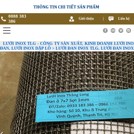
0888 383
Giới thiệu
|
Liên hệ
386
LƯỚI INOX TLG - CÔNG TY SẢN XUẤT, KINH DOANH LƯỚI INO
ĐAN, LƯỚI INOX DẬP LỖ > LƯỚI ĐAN INOX TLG, LƯỚI ĐAN IN