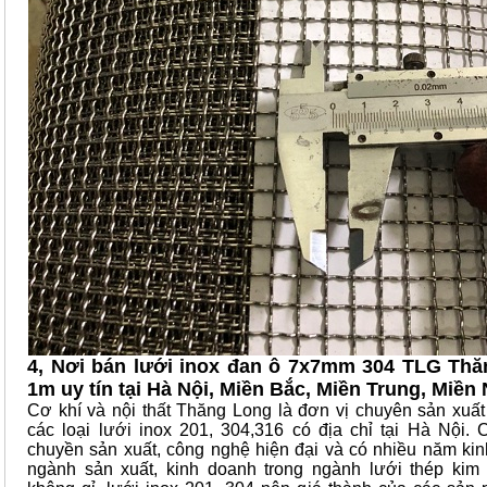
4, Nơi bán lưới inox đan ô 7x7mm 304 TLG Th
1m uy tín tại Hà Nội, Miền Bắc, Miền Trung, Miền
Cơ khí và nội thất Thăng Long là đơn vị chuyên sản xuất
các loại lưới inox 201, 304,316 có địa chỉ tại Hà Nội. 
chuyền sản xuất, công nghệ hiện đại và có nhiều năm kin
ngành sản xuất, kinh doanh trong ngành lưới thép kim l