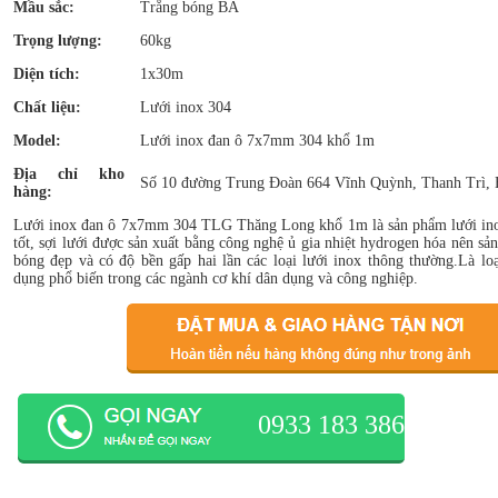
Mầu sắc:
Trắng bóng BA
Trọng lượng:
60kg
Diện tích:
1x30m
Chất liệu:
Lưới inox 304
Model:
Lưới inox đan ô 7x7mm 304 khổ 1m
Địa chỉ kho
Số 10 đường Trung Đoàn 664 Vĩnh Quỳnh, Thanh Trì, 
hàng:
Lưới inox đan ô 7x7mm 304 TLG Thăng Long khổ 1m là sản phẩm lưới ino
tốt, sợi lưới được sản xuất bằng công nghệ ủ gia nhiệt hydrogen hóa nên sả
bóng đẹp và có độ bền gấp hai lần các loại lưới inox thông thường.Là lo
dụng phổ biến trong các ngành cơ khí dân dụng và công nghiệp.
0933 183 386