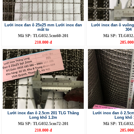
Lưới inox đan ô 25x25 mm Lưới inox đan
Lưới inox đan ô vuôn
mắt to
304
Mã SP: TLG032.5cm60-201
Mã SP: TLG032.
210.000 đ
285.000
Lưới inox đan ô 2.5cm 201 TLG Thăng
Lưới inox đan ô 2.5c
Long khổ 1.2m
Long khổ 
Mã SP: TLG032.5cm72-201
Mã SP: TLG032.
210.000 đ
285.000