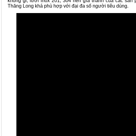
không gỉ, lưới inox 201, 304 nên giá thành của các sản 
Thăng Long khá phù hợp với đại đa số người tiêu dùng.