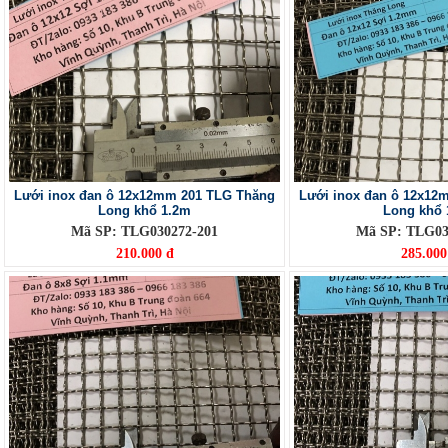
Lưới inox đan ô 12x12mm 201 TLG Thăng
Lưới inox đan ô 12x12
Long khổ 1.2m
Long khổ 
Mã SP: TLG030272-201
Mã SP: TLG03
210.000 đ
285.000