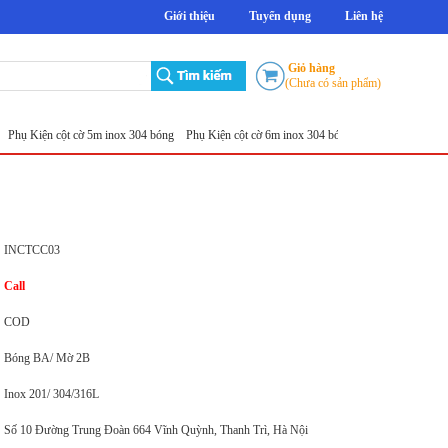
Giới thiệu
Tuyển dụng
Liên hệ
Giỏ hàng
(Chưa có sản phẩm)
iện cột cờ 5m inox 304 bóng
Phụ Kiện cột cờ 6m inox 304 bóng
Phụ Kiện cột cờ 7m ino
INCTCC03
Call
COD
Bóng BA/ Mờ 2B
Inox 201/ 304/316L
Số 10 Đường Trung Đoàn 664 Vĩnh Quỳnh, Thanh Trì, Hà Nội