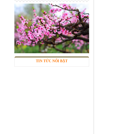
Lưới inox đan ô 7x7mm 304 TLG
Thăng Long khổ 1m
Mã SP: TLG030360-304
285.000 đ
TIN TỨC NỔI BẬT
Sàn inox chống trượt