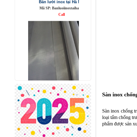
Lưới lọc inox 304
Mã SP: LL304
Call
Sàn inox chống
Sàn inox chống t
loại tấm chống tr
phẩm được sản xuấ