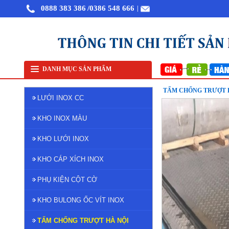
0888 383 386
/0386 548 666
|
Bán lưới inox tại Hà Nội
Lưới lọc ino
DANH MỤC SẢN PHẨM
TẤM CHỐNG TRƯỢT H
LƯỚI INOX CC
KHO INOX MÀU
KHO LƯỚI INOX
KHO CÁP XÍCH INOX
PHỤ KIỆN CỘT CỜ
KHO BULONG ỐC VÍT INOX
TẤM CHỐNG TRƯỢT HÀ NỘI