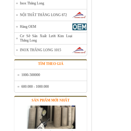
Inox Thăng Long
NỘI THẤT THĂNG LONG 872
Hàng OEM
Cơ Sở Sản Xuất Lưới Kim Loại
Thăng Long
INOX THĂNG LONG 1015
TÌM THEO GIÁ
1000-500000
600.000 - 1000.000
SẢN PHẨM MỚI NHẤT
Bán lưới inox tại Hà Nội
Mã SP: Banluoiinoxtaihanoi
Call