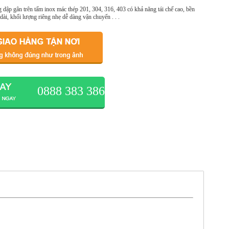
 dập gân trên tấm inox mác thép 201, 304, 316, 403 có khả năng tái chế cao, bền
 dài, khối lượng riêng nhẹ dễ dàng vận chuyển . . .
0888 383 386