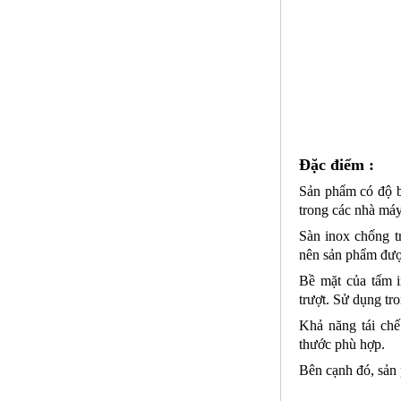
Mã SP: inctcc03
Call
Đặc điểm :
Sản phẩm có độ b
trong các nhà máy
Sàn inox chống tr
nên sản phẩm được
Phụ Kiện cột cờ 5m inox 304 bóng
Bề mặt của tấm i
Mã SP: CC5m304BA
trượt. Sử dụng tr
Call
Khả năng tái chế 
thước phù hợp.
Bên cạnh đó, sản 