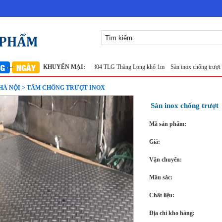
x 304
Lưới inox đan ô 7x7mm 304 TLG Thăng Long khổ 1m
KHUYẾN MẠI:
Sàn inox chống trượt
Phụ K
À NỘI > TẤM CHỐNG TRƯỢT INOX
Sàn inox chống trượt
Mã sản phẩm:
Giá:
Vận chuyển:
Mầu sắc:
Chất liệu:
Địa chỉ kho hàng: