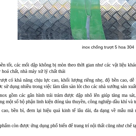
inox chống trượt 5 hoa 304
ền tốt, các mối dập không bị mòn theo thời gian như các vật liệu kh
 hoá chất, nhà máy xử lý chất thải
ượt có khả năng chịu lực cao, khối lượng riêng nhẹ, độ bền cao, dễ 
 sử dụng nhiều trong việc làm tấm sàn lót cho các nhà xưởng sản xuất
nox gồm các gân hình trái trám được dập nhô lên giúp tăng ma sát
ong một số bộ phận linh kiện đóng tàu thuyền, công nghiệp dầu khí và 
cao, bền bỉ, đem lại hiệu quả kinh tế lâu dài, đ
a dạng về mẫu mã n
phẩm còn được ứng dụng phổ biến để trang trí nội thất cũng như chế t