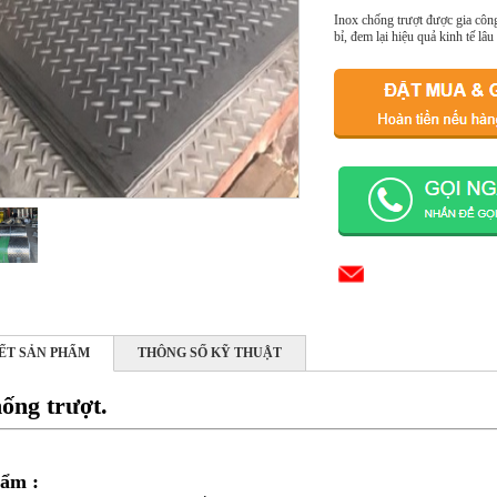
Inox chống trượt được gia công
bỉ, đem lại hiệu quả kinh tế lâu
IẾT SẢN PHẨM
THÔNG SỐ KỸ THUẬT
hống trượt.
hẩm :