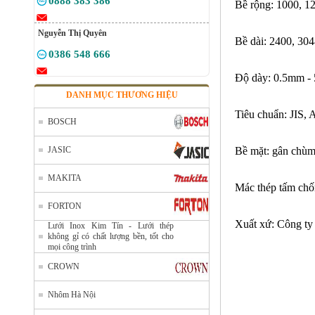
0888 383 386
Bề rộng: 1000, 1
Nguyễn Thị Quyên
Bề dài: 2400, 30
0386 548 666
Độ dày: 0.5mm 
DANH MỤC THƯƠNG HIỆU
Tiêu chuẩn: JIS,
BOSCH
JASIC
Bề mặt: gân chùm
MAKITA
Mác thép tấm chốn
FORTON
Xuất xứ: Công ty
Lưới Inox Kim Tín - Lưới thép
không gỉ có chất lượng bền, tốt cho
mọi công trình
CROWN
Nhôm Hà Nội