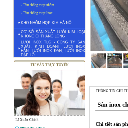
- Tấm chống trượt nhôm
- Tấm chống trượt Inox
KHO NHÔM HỢP KIM HÀ NỘI
CƠ SỞ SẢN XUẤT LƯỚI KIM LOẠI
KHÔNG GỈ THĂNG LONG
LƯỚI INOX TLG - CÔNG TY SẢN
XUẤT, KINH DOANH LƯỚI INOX
HÀN, LƯỚI INOX ĐAN, LƯỚI INOX
DẬP LỖ
TƯ VẤN TRỰC TUYẾN
THÔNG TIN CHI T
Sàn inox c
Lê Xuân Chinh
Chi tiết sản p