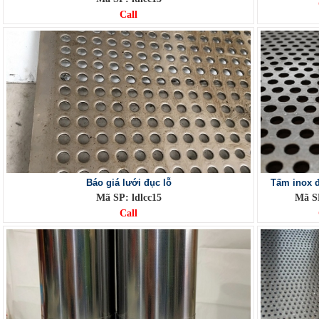
Call
Báo giá lưới đục lỗ
Tấm inox 
Mã SP: ldlcc15
Mã SP
Call