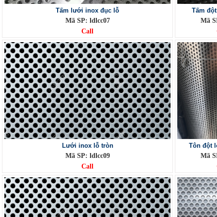
Tấm lưới inox đục lỗ
Tấm đột 
Mã SP: ldlcc07
Mã SP
Call
Lưới inox lỗ tròn
Tôn đột l
Mã SP: ldlcc09
Mã SP
Call