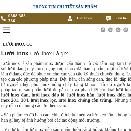
0888 383
Giới thiệu
|
Liên hệ
386
LƯỚI INOX CC
Lưới inox
Lưới inox Là gì?
Lưới inox là sản phẩm inox được cấu thành từ các tấm hợp kim thé
sợi lưới dạng dây inox, dạng cuộn inox đã thành phẩm, một số lưới 
làm ở dạng đúc để phục vụ cho các yêu cầu kỹ thuật chuyên dùng. L
tạo qua các phương pháp như: Dệt, hàn, cán sóng đan, đục lỗ, dập lỗ
từ nguyên liệu phôi inox nóng chảy bằng khuôn. Từ đó người ta
pháp tạo ra sản phẩm lưới để gắn tên và phân biệt các loại lưới in
lưới inox đan, lưới inox dập lỗ, lưới inox hàn, lưới inox đúc, lư
inox 201, 304, lưới inox lọc, lưới inox chống côn trùng.
..Nhưng tấ
này đều có chung các ưu điểm sau:
- Sản phẩm có độ bền cao, chịu được lực nén và lực kéo lớn, không b
han gỉ hay bị ảnh hưởng bởi các tác động môi trường.
- Vì được làm từ inox nên sản phẩm luôn sáng bóng, không bám bụi