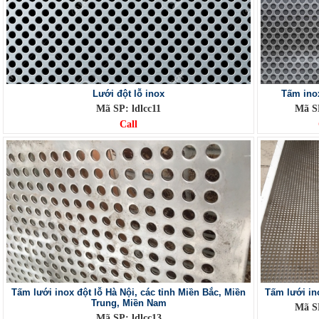
Lưới đột lỗ inox
Tấm inox
Mã SP: ldlcc11
Mã SP
Call
Tấm lưới inox đột lỗ Hà Nội, các tỉnh Miền Bắc, Miền
Tấm lưới in
Trung, Miền Nam
Mã SP
Mã SP: ldlcc13