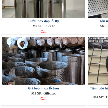
Lưới inox dập lỗ 1ly
Tôn i
Mã SP: ldlcc17
Mã SP
Call
Giá lưới inox lỗ tròn
Tấm lưới hà
Mã SP: Gilixltcc
Mã SP: T
Call