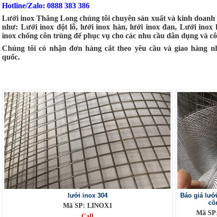
Hotline/Zalo: 0888 383 386
Lưới inox Thăng Long chúng tôi chuyên sản xuất và kinh doanh c
như: Lưới inox đột lỗ, lưới inox hàn, lưới inox đan, Lưới inox l
inox chống côn trùng để phục vụ cho các nhu cầu dân dụng và cô
Chúng tôi có nhận đơn hàng cắt theo yêu cầu và giao hàng n
quốc.
lưới inox 304
Báo giá lướ
cô
Mã SP: LINOX1
Mã SP
Call