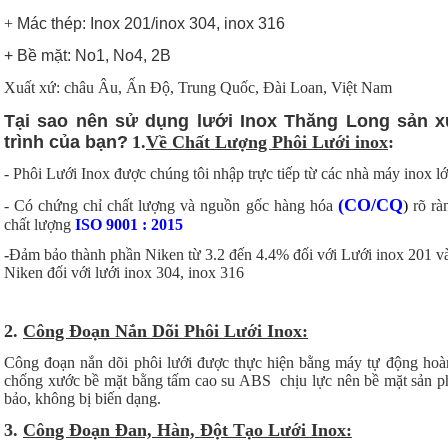
+
Mác thép: Inox 201/inox 304, inox 316
+ Bề mặt: No1, No4, 2B
Xuất xứ: châu Âu, Ấn Độ, Trung Quốc, Đài Loan, Việt Nam
Tại sao nên sử dụng lưới Inox Thăng Long sản x
trình của bạn?
1.
Về Chất Lượng Phôi Lưới inox
:
- Phôi Lưới Inox được chúng tôi nhập trực tiếp từ các nhà máy inox lớ
(CO/CQ
- Có
chứng chỉ chất lượng và nguồn gốc hàng hóa
)
rõ ràn
chất lượng
ISO 9001 : 2015
-
Đảm bảo thành phần Niken từ 3.2 đến 4.4% đối với Lưới inox 201 v
Niken đối với lưới inox 304, inox 316
2.
Công Đoạn Nắn Dõi Phôi Lưới Inox:
Công đoạn nắn dõi phôi lưới được thực hiện bằng máy tự động hoà
chống xước bề mặt bằng tấm cao su ABS chịu lực nên bề mặt sản p
bảo, không bị biến dạng.
3.
Công Đoạn Đan, Hàn, Đột Tạo Lưới Inox: