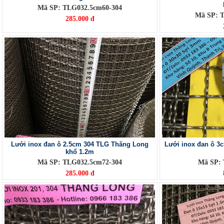
Mã SP: TLG032.5cm60-304
Mã SP: 
285.000 đ
Lưới inox đan ô 2.5cm 304 TLG Thăng Long
Lưới inox đan ô 3
khổ 1.2m
Mã SP: TLG032.5cm72-304
Mã SP:
285.000 đ