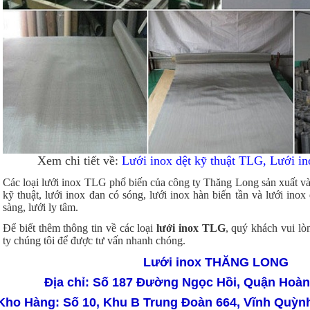
Xem chi tiết về:
Lưới inox dệt kỹ thuật TLG, Lưới i
Các loại lưới inox TLG phổ biến của công ty Thăng Long sản xuất và
kỹ thuật, lưới inox đan có sóng, lưới inox hàn biến tần và lưới inox 
sàng, lưới ly tâm.
Để biết thêm thông tin về các loại
lưới inox TLG
, quý khách vui lò
ty chúng tôi để được tư vấn nhanh chóng.
Lưới inox THĂNG LONG
Địa chỉ: Số 187 Đường Ngọc Hồi, Quận Hoàn
Kho Hàng: Số 10, Khu B Trung Đoàn 664, Vĩnh Quỳ