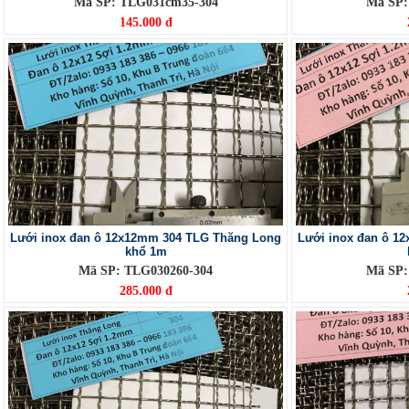
Mã SP: TLG031cm35-304
Mã SP:
145.000 đ
Lưới inox đan ô 12x12mm 304 TLG Thăng Long
Lưới inox đan ô 1
khổ 1m
Mã SP: TLG030260-304
Mã SP:
285.000 đ