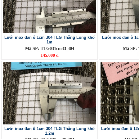
Lưới inox đan ô 1cm 304 TLG Thăng Long khổ
Lưới inox đan ô 1
1m
Mã SP: TLG031cm33-304
Mã SP:
145.000 đ
Lưới inox đan ô 1cm 304 TLG Thăng Long khổ
Lưới inox đan ô 1
1.2m