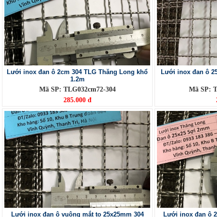
Lưới inox đan ô 2cm 304 TLG Thăng Long khổ
Lưới inox đan ô 2
1.2m
Mã SP: TLG032cm72-304
Mã SP: 
285.000 đ
Lưới inox đan ô vuông mắt to 25x25mm 304
Lưới inox đan ô 