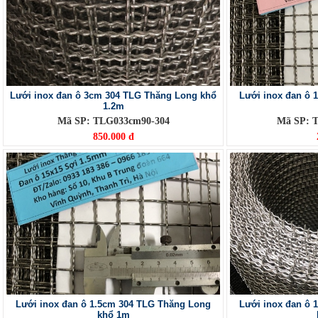
Lưới inox đan ô 3cm 304 TLG Thăng Long khổ
Lưới inox đan ô 
1.2m
Mã SP: TLG033cm90-304
Mã SP: 
850.000 đ
Lưới inox đan ô 1.5cm 304 TLG Thăng Long
Lưới inox đan ô 
khổ 1m