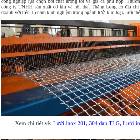
công nghiệp lựa chọn bởi chất lượng tốt và giá cả phù hợp. Thươ
công ty TNHH sản xuất cơ khí và nội thất Thăng Long có địa chỉ 
doanh với trên 15 năm kinh nghiệm trong ngành lưới kim loại, lưới th
Xem chi tiết về:
Lưới inox 201, 304 đan TLG, Lưới i