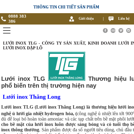
0888 383
Giới thiệu
|
Liên hệ
386
LƯỚI INOX TLG - CÔNG TY SẢN XUẤT, KINH DOANH LƯỚI I
LƯỚI INOX DẬP LỖ
Lưới inox TLG
Thương hiệu lướ
phổ biến trên thị trường hiện nay
Lưới inox Thăng Long
Lưới inox TLG (Lưới inox Thăng Long) là thương hiệu lưới in
nghệ ủ lưới gia nhiệt hydrogen hóa, (
công nghệ ủ nhiệt lên tới 900
đủ để loại bỏ hoàn toàn amoniac và các tạp chất trên bề mặt phôi lướ
cho bề mặt của lưới inox luôn được sáng bóng và có tuổi thọ bề
inox thông thường
. Sản phẩm được đa số người tiêu dùng, chủ đầu 