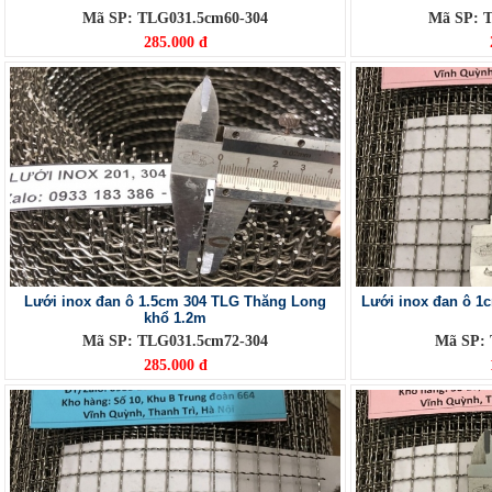
Mã SP: TLG031.5cm60-304
Mã SP: 
285.000 đ
Lưới inox đan ô 1.5cm 304 TLG Thăng Long
Lưới inox đan ô 1
khổ 1.2m
Mã SP: TLG031.5cm72-304
Mã SP:
285.000 đ