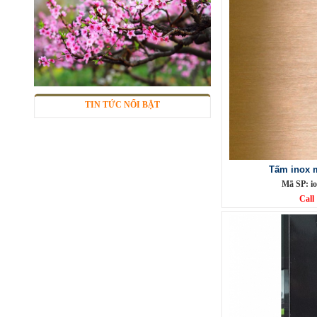
Mã SP: CC5m304BA
Call
TIN TỨC NỔI BẬT
Tấm inox 
Mã SP: i
Call
Phụ Kiện cột cờ 6m inox 304 bóng
Mã SP: CC6M304BA
Call