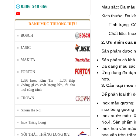
0386 548 666
Màu sắc: Đa màu
Kích thước: Đa kí
DANH MỤC THƯƠNG HIỆU
Tình trạng: C
Bán lưới inox tại Hà Nội
Mã SP: Banluoiinoxtaihanoi
Chất liệu: Ino
BOSCH
Call
2. Ưu điểm của 
JASIC
Sản phẩm được nh
Sản phẩm có khả 
MAKITA
Đa dạng màu sắc,
FORTON
Ứng dụng đa dạng 
hợp.
Lưới Inox Kim Tín - Lưới thép
không gỉ có chất lượng bền, tốt cho
3. Các loại inox
mọi công trình
Để phân loại thì 
CROWN
Inox màu gương: 
inox bóng gương t
Nhôm Hà Nội
Inox xước màu: X
Lưới lọc inox 304
No.4. Sản phẩm i
Inox Thăng Long
Mã SP: LL304
Inox hoa văn màu:
Call
NỘI THẤT THĂNG LONG 872
hoa văn tròn trắ