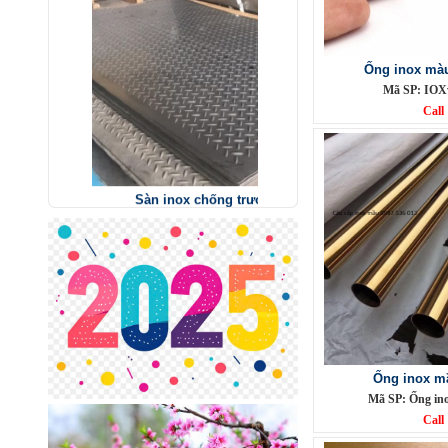
Ống inox màu
Mã SP: IOX
Call
Sàn inox chống trượt
Mã SP: inctcc03
Call
Ống inox m
Mã SP: Ống ino
Call
Phụ Kiện cột cờ 5m inox 304 bóng