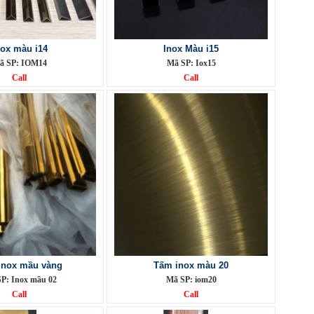
nox màu i14
Inox Màu i15
ã SP: IOM14
Mã SP: Iox15
Call
Call
inox mầu vàng
Tấm inox màu 20
P: Inox mầu 02
Mã SP: iom20
Call
Call