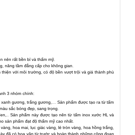
n nên rất bền bỉ và thẩm mỹ.
ng, năng tầm đẳng cấp cho không gian.
 thiện với môi trường, có độ bền vượt trội và giá thành phù
hành 3 nhóm chính:
 xanh gương, trắng gương,… Sản phẩm được tạo ra từ tấm
 màu sắc bóng đẹp, sang trọng.
en,.. Sản phẩm này được tạo nên từ tấm inox xước HL và
ho sản phẩm đạt độ thẩm mỹ cao nhất.
àng, hoa mai, lục giác vàng, lẻ tròn vàng, hoa hồng trắng,
này đã có hoa văn từ trước và hoàn thành những công đoạn