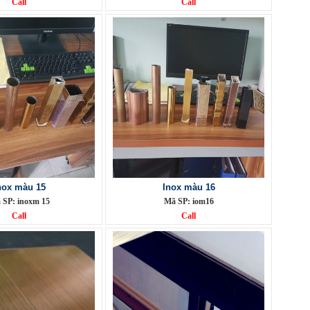
Call
Call
nox màu 15
Inox màu 16
 SP: inoxm 15
Mã SP: iom16
Call
Call