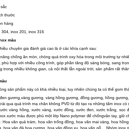
 sắc
ch thước
òn hàng
x 304, inox 201, inox 316
inox màu
iều chuyên gia đánh giá cao là ở các khía cạnh sau:
năng chống ăn mòn, chóng quá trình oxy hóa trong môi trường tự nhiê
 phù hợp với nhiều công trình, góp phần tăng độ sáng bóng, sang trọ
trong nhiều không gian, cả nội thất lẫn ngoài trời, sản phẩm rất thân
 màu
dòng sản phẩm này có khá nhiều loại, tuy nhiên chúng ta có thể gom t
đen gương,vàng gương, vàng hồng gương, đồng gương, hồng gương,
rải qua quá trình mạ chân không PVD từ đó tạo ra những tấm inox có
ước vàng hồng, xước vàng, xước đồng, xước đen, xước trắng, sọc đ
nox xước màu được phủ một lớp Nano polymer để chốngvân tay, giữ c
 Hoa văn quả trám, hoa văn trống đồng, hoa văn mai vàng, hoa hồng v
ng, hoa văn đá hoa cương, hoa văn đồng xu, hoa văn gỗ,…Nhóm inox 