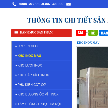
0888 383 386
/0386 548 666
|
 inox đan ô 7x7mm 304 TLG Thăng Long khổ 1m
Sàn inox chống trượt
Phụ Kiện cột cờ 
DANH MỤC SẢN PHẨM
KHO INOX MÀU
LƯỚI INOX CC
KHO INOX MÀU
KHO LƯỚI INOX
KHO CÁP XÍCH INOX
PHỤ KIỆN CỘT CỜ
KHO BULONG ỐC VÍT INOX
TẤM CHỐNG TRƯỢT HÀ NỘI