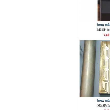
inox mà
Mã SP: io
Call
Phụ Kiện cột cờ 7m inox 304 bóng
Mã SP: CC7M304BA
Call
Inox mà
Mã SP: I