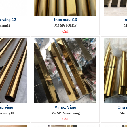
 vàng 12
Inox máu i13
I
vang12
Mã SP: IOM13
M
Call
ầu vàng
V inox Vàng
Ống 
x vàng 01
Mã SP: Vinox vàng
Mã S
Call