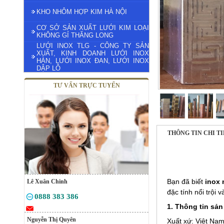
KHO NHÔM HỢP KIM HÀ NỘI
CƠ SỞ SẢN XUẤT LƯỚI KIM LOẠI
KHÔNG GỈ THĂNG LONG
LƯỚI INOX TLG - CÔNG TY SẢN
XUẤT, KINH DOANH LƯỚI INOX
HÀN, LƯỚI INOX ĐAN, LƯỚI INOX
DẬP LỖ
TƯ VẤN TRỰC TUYẾN
THÔNG TIN CHI T
Bạn đã biết
inox
Lê Xuân Chinh
đặc tính nổi trội
0888 383 386
1. Thông tin sả
Nguyễn Thị Quyên
Xuất xứ: Việt Na