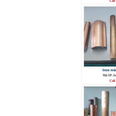
Call
Phụ Kiện cột cờ 8m inox 304 bóng
Mã SP: CC8M304BA
Call
Inox mà
Mã SP: I
Call
Phụ Kiện cột cờ 9m inox 304 bóng
Mã SP: CC9M304BA
Call