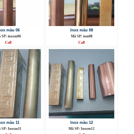
nox màu 06
Inox màu 08
 SP: inoxm06
Mã SP: iom08
Call
Call
nox màu 11
Inox màu 12
 SP: Inoxm11
Mã SP: Inoxm12