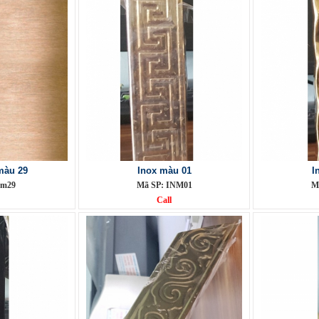
màu 29
Inox màu 01
I
om29
Mã SP: INM01
M
Call