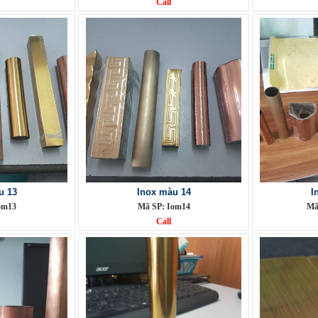
Call
u 13
Inox màu 14
I
om13
Mã SP: Iom14
Mã
Call