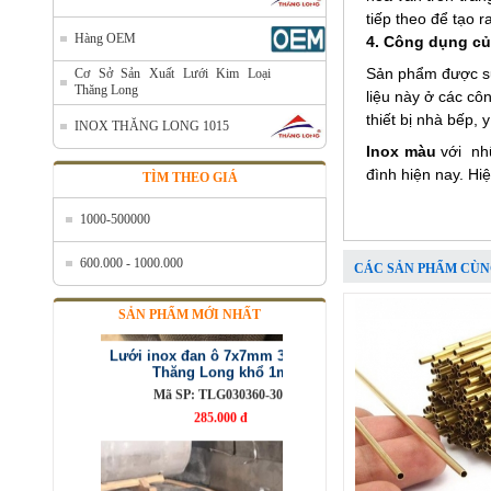
tiếp theo để tạo 
Hàng OEM
4. Công dụng củ
Sản phẩm được sử 
Cơ Sở Sản Xuất Lưới Kim Loại
Thăng Long
liệu này ở các cô
thiết bị nhà bếp, 
INOX THĂNG LONG 1015
Inox màu
với nh
đình hiện nay. Hi
TÌM THEO GIÁ
1000-500000
600.000 - 1000.000
CÁC SẢN PHẨM CÙN
Lưới inox đan ô 7x7mm 304 TLG
Thăng Long khổ 1m
Mã SP: TLG030360-304
SẢN PHẨM MỚI NHẤT
285.000 đ