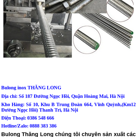
Bulong inox THĂNG LONG
Địa chỉ: Số 187 Đường Ngọc Hồi, Quận Hoàng Mai, Hà Nội
Kho Hàng: Số 10, Khu B Trung Đoàn 664, Vĩnh Quỳnh,(Km12
Đường Ngọc Hồi) Thanh Trì, Hà Nội
Điện Thoại: 0386 548 666
Hotline/Zalo: 0888 383 386
Bulong Thăng Long chúng tôi chuyên sản xuất các