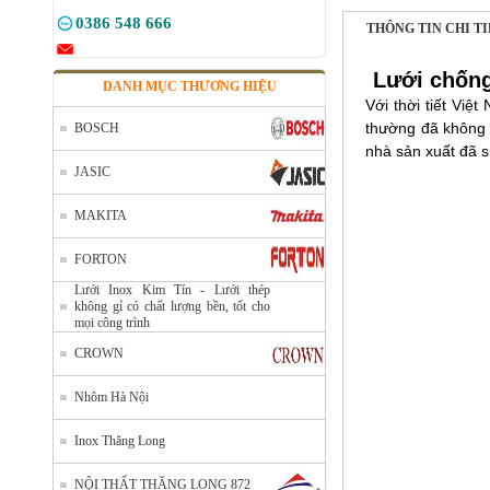
0386 548 666
THÔNG TIN CHI T
Lưới chốn
DANH MỤC THƯƠNG HIỆU
Với thời tiết Vi
thường đã không 
BOSCH
nhà sản xuất đã s
JASIC
MAKITA
FORTON
Lưới Inox Kim Tín - Lưới thép
không gỉ có chất lượng bền, tốt cho
mọi công trình
CROWN
Nhôm Hà Nội
Inox Thăng Long
NỘI THẤT THĂNG LONG 872