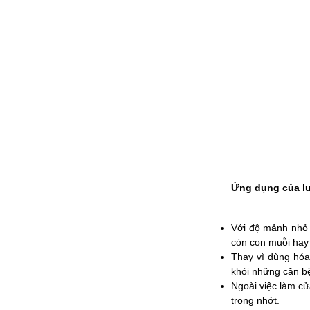
Phụ Kiện cột cờ 5m inox 304 bóng
Mã SP: CC5m304BA
Call
Ứng dụng của l
Với độ mảnh nhỏ
còn con muỗi hay 
Thay vì dùng hóa 
khỏi những căn bệ
Phụ Kiện cột cờ 6m inox 304 bóng
Ngoài việc làm cử
Mã SP: CC6M304BA
trong nhớt.