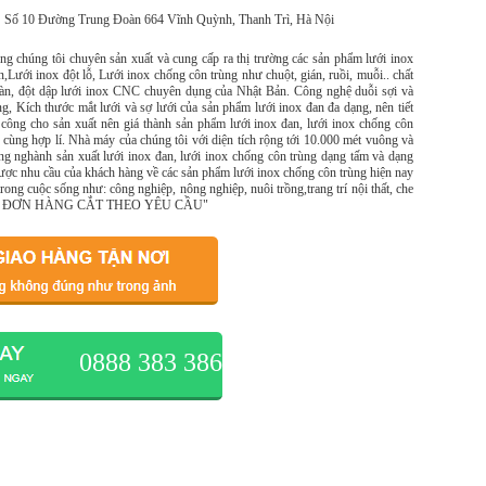
Số 10 Đường Trung Đoàn 664 Vĩnh Quỳnh, Thanh Trì, Hà Nội
g chúng tôi chuyên sản xuất và cung cấp ra thị trường các sản phẩm lưới inox
n,Lưới inox đột lỗ, Lưới inox chống côn trùng như chuột, gián, ruồi, muỗi.. chất
àn, đột dập lưới inox CNC chuyên dụng của Nhật Bản. Công nghệ duỗi sợi và
g, Kích thước mắt lưới và sợ lưới của sản phẩm lưới inox đan đa dạng, nên tiết
 công cho sản xuất nên giá thành sản phẩm lưới inox đan, lưới inox chống côn
 cùng hợp lí. Nhà máy của chúng tôi với diện tích rộng tới 10.000 mét vuông và
ng nghành sản xuất lưới inox đan, lưới inox chống côn trùng dạng tấm và dạng
được nhu cầu của khách hàng về các sản phẩm lưới inox chống côn trùng hiện nay
 trong cuộc sống như: công nghiệp, nông nghiệp, nuôi trồng,trang trí nội thất, che
ẬN ĐƠN HÀNG CẮT THEO YÊU CẦU"
0888 383 386