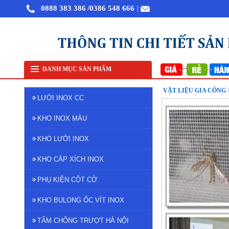
0888 383 386
/0386 548 666
|
Bán lưới inox tại Hà Nội
Lưới lọc inox 304
Lưới inox đa
DANH MỤC SẢN PHẨM
VẬT LIỆU GIA CÔNG 
LƯỚI INOX CC
KHO INOX MÀU
KHO LƯỚI INOX
KHO CÁP XÍCH INOX
PHỤ KIỆN CỘT CỜ
KHO BULONG ỐC VÍT INOX
TẤM CHỐNG TRƯỢT HÀ NỘI