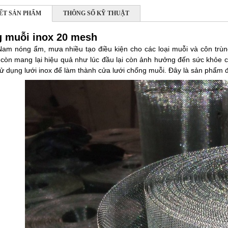
IẾT SẢN PHẨM
THÔNG SỐ KỸ THUẬT
g muỗi inox 20 mesh
ệt Nam nóng ẩm, mưa nhiều tạo điều kiện cho các loại muỗi và côn tr
c​òn mang lại hiệu quả như lúc đầu lại còn ảnh hưởng đến sức khỏe 
ử dụng lưới inox để làm thành cửa lưới chống muỗi. Đây là sản phẩm đ