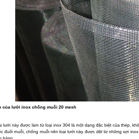
o của lưới inox chống muỗi 20 mesh
oại lưới này được làm từ loại inox 304 là một dạng đặc biệt của thép, kh
ệc đuổi muỗi, chống muỗi nên loại lưới này được dệt từ những sợi in
h hàng.