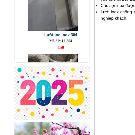
Các sợi inox được
Lưới inox chống 
Lưới lọc inox 304
nghiệp khách.
Mã SP: LL304
Call
Lưới inox đan ô 7x7mm 304 TLG
Thăng Long khổ 1m
Mã SP: TLG030360-304
285.000 đ