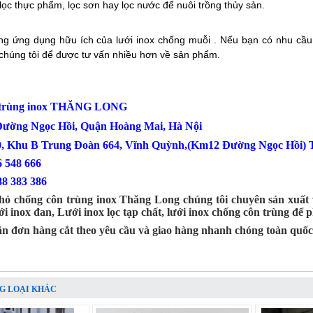
lọc thực phẩm, lọc sơn hay lọc nước để nuôi trồng thủy sản.
ng ứng dụng hữu ích của lưới inox chống muỗi . Nếu bạn có nhu cầu 
chúng tôi để được tư vấn nhiều hơn về sản phẩm.
n trùng inox THĂNG LONG
 Đường Ngọc Hồi, Quận Hoàng Mai, Hà Nội
0, Khu B Trung Đoàn 664, Vĩnh Quỳnh,(Km12 Đường Ngọc Hồi) T
: 0386 548 666
88 383 386
hỏ chống côn trùng inox Thăng Long chúng tôi chuyên sản xuất và
ưới inox đan, Lưới inox lọc tạp chất, lưới inox chống côn trùng đ
ận đơn hàng cắt theo yêu cầu và giao hàng nhanh chóng toàn quốc
G LOẠI KHÁC