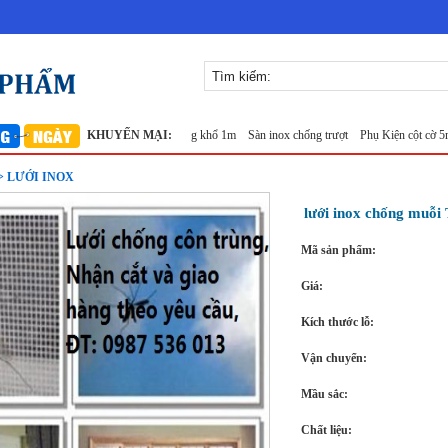
n ô 7x7mm 304 TLG Thăng Long khổ 1m
KHUYẾN MẠI:
Sàn inox chống trượt
Phụ Kiện cột cờ 5m inox 
> LƯỚI INOX
lưới inox chống mu
Mã sản phẩm:
Giá:
Kích thước lỗ:
Vận chuyển:
Mầu sắc:
Chất liệu: