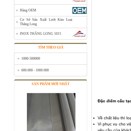
Hàng OEM
Cơ Sở Sản Xuất Lưới Kim Loại
Thăng Long
INOX THĂNG LONG 1015
TÌM THEO GIÁ
Bán lưới inox tại Hà Nội
1000-500000
Mã SP: Banluoiinoxtaihanoi
Call
600.000 - 1000.000
SẢN PHẨM MỚI NHẤT
Đặc điểm cấu tạ
Về chất liệu thì l
Vì phục vụ cho vi
yêu cầu của khác