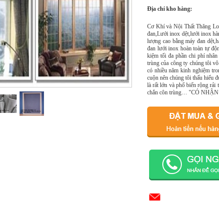
Địa chỉ kho hàng:
Cơ Khí và Nội Thất Thăng Lon
đan,Lưới inox dệt,lưới inox hà
lượng cao bằng máy đan dệt,h
đan lưới inox hoàn toàn tự độn
kiệm tối đa phần chi phí nhân
trùng của công ty chúng tôi vô
có nhiều năm kinh nghiệm tro
cuộn nên chúng tôi thấu hiểu 
là rất lớn và phổ biến rộng rải
chắn côn trùng… "CÓ NH