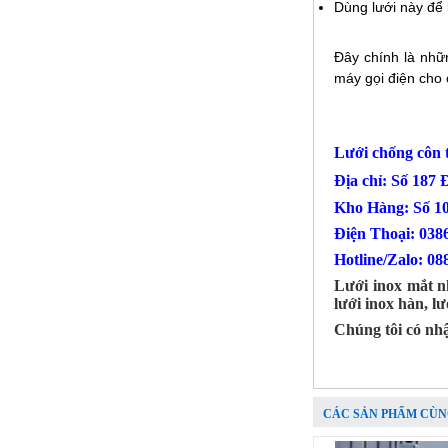
Call
Dùng lưới này để 
Đây chính là nhữ
máy gọi điện cho 
Lưới chống cô
Địa chỉ: Số 187
Kho Hàng: Số 1
Điện Thoại
Hotline/Zalo: 08
Phụ Kiện cột cờ 7m inox 304 bóng
Lưới inox mắt n
Mã SP: CC7M304BA
lưới inox hàn, l
Call
Chúng tôi có nh
CÁC SẢN PHẨM CÙN