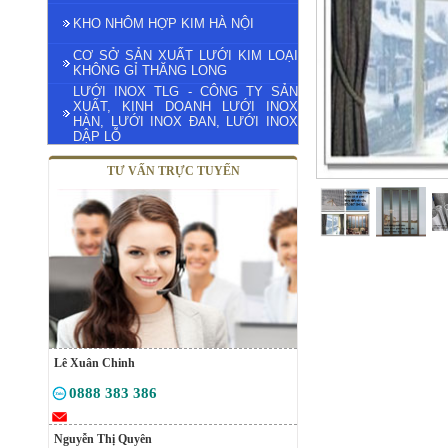
KHO NHÔM HỢP KIM HÀ NỘI
CƠ SỞ SẢN XUẤT LƯỚI KIM LOẠI
KHÔNG GỈ THĂNG LONG
LƯỚI INOX TLG - CÔNG TY SẢN
XUẤT, KINH DOANH LƯỚI INOX
HÀN, LƯỚI INOX ĐAN, LƯỚI INOX
DẬP LỖ
TƯ VẤN TRỰC TUYẾN
Lê Xuân Chinh
0888 383 386
Nguyễn Thị Quyên