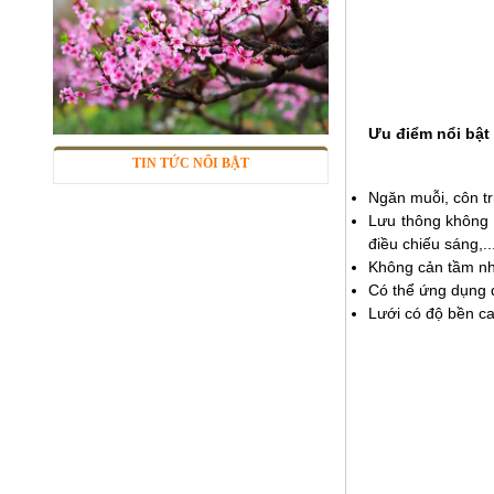
Ưu điểm nổi bật
TIN TỨC NỔI BẬT
Ngăn muỗi, côn t
Lưu thông không k
điều chiếu sáng,..
Sàn inox chống trượt
Không cản tầm nh
Mã SP: inctcc03
Có thể ứng dụng đ
Call
Lưới có độ bền ca