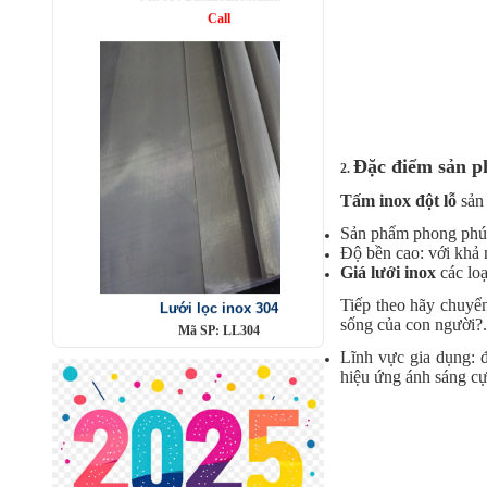
Đặc điểm sản p
2.
Tấm inox đột lỗ
sản 
Sản phẩm phong phú 
Lưới lọc inox 304
Độ bền cao: với khả 
Mã SP: LL304
Giá lưới
inox
các loạ
Call
Tiếp theo hãy chuyể
sống của con người?.
Lĩnh vực gia dụng: đ
hiệu ứng ánh sáng cực