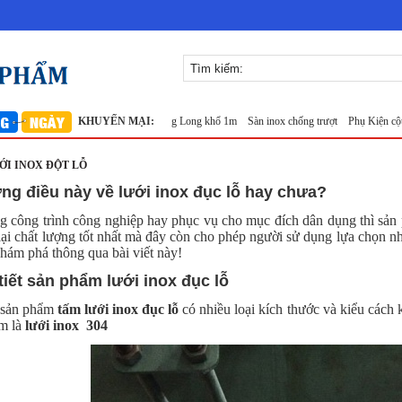
ox đan ô 7x7mm 304 TLG Thăng Long khổ 1m
KHUYẾN MẠI:
Sàn inox chống trượt
Phụ Kiện cột cờ 5m 
ỚI INOX ĐỘT LỖ
ng điều này về lưới inox đục lỗ hay chưa?
ng công trình công nghiệp hay phục vụ cho mục đích dân dụng thì sả
ại chất lượng tốt nhất mà đây còn cho phép người sử dụng lựa chọn n
khám phá thông qua bài viết này!
 tiết sản phẩm lưới inox đục lỗ
g sản phẩm
tấm lưới inox đục lỗ
có nhiều loại kích thước và kiểu cách
ẩm là
lưới inox 304