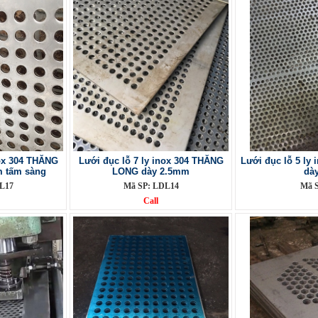
nox 304 THĂNG
Lưới đục lỗ 7 ly inox 304 THĂNG
Lưới đục lỗ 5 ly
 tấm sàng
LONG dày 2.5mm
dà
L17
Mã SP: LDL14
Mã 
Call