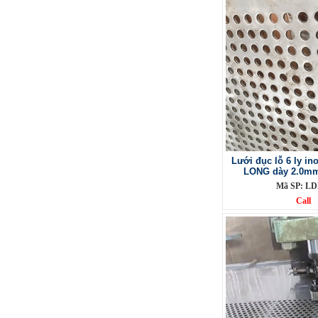
Phụ Kiện cột cờ 6m inox 304 bóng
Mã SP: CC6M304BA
Call
Lưới đục lỗ 6 ly i
LONG dày 2.0mm
Mã SP: LD
Call
Phụ Kiện cột cờ 7m inox 304 bóng