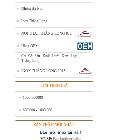
Nhôm Hà Nội
Inox Thăng Long
NỘI THẤT THĂNG LONG 872
Hàng OEM
Cơ Sở Sản Xuất Lưới Kim Loại
Thăng Long
INOX THĂNG LONG 1015
TÌM THEO GIÁ
1000-500000
600.000 - 1000.000
Bán lưới inox tại Hà Nội
Mã SP: Banluoiinoxtaihanoi
SẢN PHẨM MỚI NHẤT
Call