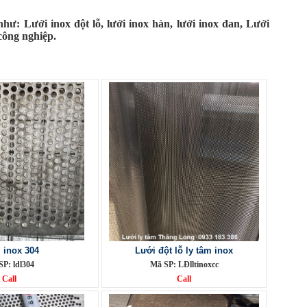
hư: Lưới inox đột lỗ, lưới inox hàn, lưới inox đan, Lưới
công nghiệp.
 inox 304
Lưới đột lỗ ly tâm inox
P: ldl304
Mã SP: LĐlltinoxcc
Call
Call