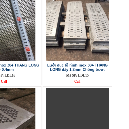
 inox 304 THĂNG LONG
Lưới đục lỗ hình inox 304 THĂNG
y 0.4mm
LONG dày 1.2mm Chống trượt
SP: LDL16
Mã SP: LDL15
Call
Call