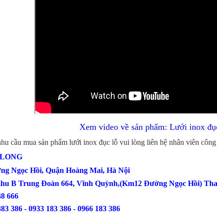
Xem video về sản phẩm: Lưới inox đục
u mua sản phẩm lưới inox đục lỗ vui lòng liên hệ nhân viên công
G LONG
ờng Ngọc Hồi, Quận Hoàng Mai, Hà Nội
Khu B Trung Đoàn 664, Vĩnh Quỳnh,(Km12 Đường Ngọc Hồi) Tha
0386 548 666
383 386 - 0933 183 386 - 0966 183 386