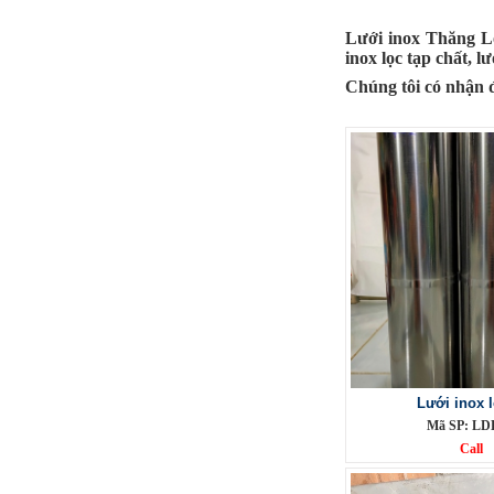
Lưới inox Thăng Lo
inox lọc tạp chất, 
Chúng tôi có nhận 
Phụ Kiện cột cờ 5m inox 304 bóng
Mã SP: CC5m304BA
Call
Lưới inox l
Mã SP: LD
Call