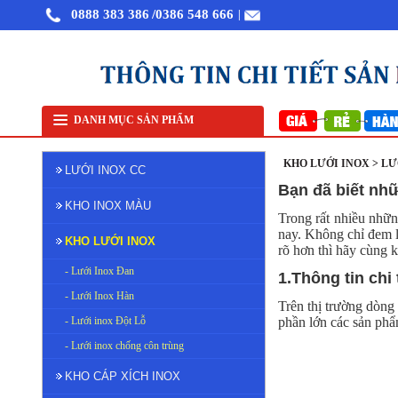
0888 383 386
/0386 548 666
|
Bán lưới inox tại Hà Nội
Lưới lọc inox 304
Lưới in
DANH MỤC SẢN PHẨM
KHO LƯỚI INOX > LƯ
LƯỚI INOX CC
Bạn đã biết nhữ
KHO INOX MÀU
Trong rất nhiều nhữ
nay. Không chỉ đem l
KHO LƯỚI INOX
rõ hơn thì hãy cùng 
- Lưới Inox Đan
1.Thông tin chi
- Lưới Inox Hàn
Trên thị trường dòn
- Lưới inox Đột Lỗ
phần lớn các sản ph
- Lưới inox chống côn trùng
KHO CÁP XÍCH INOX