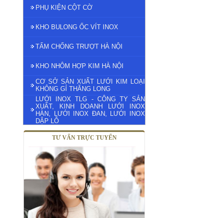
PHỤ KIỆN CỘT CỜ
KHO BULONG ỐC VÍT INOX
TẤM CHỐNG TRƯỢT HÀ NỘI
KHO NHÔM HỢP KIM HÀ NỘI
CƠ SỞ SẢN XUẤT LƯỚI KIM LOẠI
KHÔNG GỈ THĂNG LONG
LƯỚI INOX TLG - CÔNG TY SẢN
XUẤT, KINH DOANH LƯỚI INOX
HÀN, LƯỚI INOX ĐAN, LƯỚI INOX
DẬP LỖ
TƯ VẤN TRỰC TUYẾN