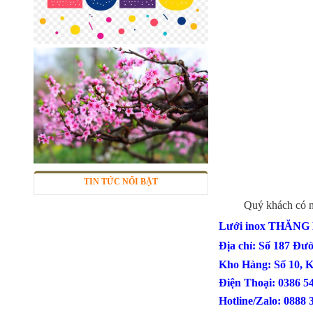
Lưới inox đan ô 7x7mm 304 TLG
Thăng Long khổ 1m
Mã SP: TLG030360-304
285.000 đ
TIN TỨC NỔI BẬT
Quý khách có nhu cầ
Lưới inox THĂN
Địa chỉ: Số 187 Đư
Kho Hàng: Số 10, 
Điện Thoại: 
Sàn inox chống trượt
Mã SP: inctcc03
Hotline/Zalo: 0888 
Call