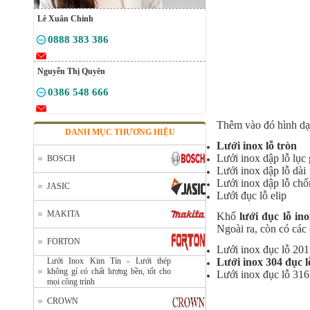
Lê Xuân Chinh
0888 383 386
Nguyễn Thị Quyên
0386 548 666
Thêm vào đó hình dạ
DANH MỤC THƯƠNG HIỆU
Lưới inox lỗ tròn
Lưới inox dập lỗ lục 
BOSCH
Lưới inox dập lỗ dài
Lưới inox dập lỗ chố
JASIC
Lưới đục lỗ elip
MAKITA
Khổ
lưới đục lỗ in
Ngoài ra, còn có các
FORTON
Lưới inox đục lỗ 201
Lưới Inox Kim Tín - Lưới thép
Lưới inox 304 đục l
không gỉ có chất lượng bền, tốt cho
Lưới inox đục lỗ 316
mọi công trình
CROWN