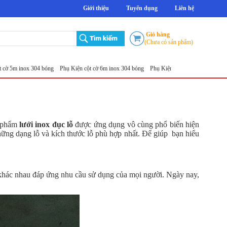
Giới thiệu
Tuyển dụng
Liên hệ
Giỏ hàng
(Chưa có sản phẩm)
inox 304 bóng
Phụ Kiện cột cờ 6m inox 304 bóng
Phụ Kiện cột cờ 7m inox 304 bóng
Phụ
n phẩm
lưới inox đục lỗ
được ứng dụng vô cùng phổ biến hiện
hững dạng lỗ và kích thước lỗ phù hợp nhất. Để giúp bạn hiểu
 khác nhau đáp ứng nhu cầu sử dụng của mọi người. Ngày nay,