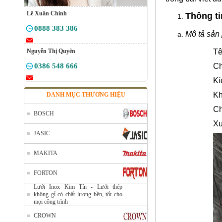
Lê Xuân Chinh
Thông ti
0888 383 386
Mô tả sản
Nguyễn Thị Quyên
Tê
0386 548 666
Ch
Kí
Kh
DANH MỤC THƯƠNG HIỆU
Ch
BOSCH
Xu
JASIC
MAKITA
FORTON
Lưới Inox Kim Tín - Lưới thép
không gỉ có chất lượng bền, tốt cho
mọi công trình
CROWN