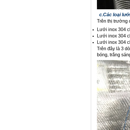
c.Các loại lư
Trên thị trường 
Lưới inox 304 
Lưới inox 304 
Lưới inox 304 
Trên đây là 3 d
bóng, trắng sán
Phụ Kiện cột cờ 6m inox 304 bóng
Mã SP: CC6M304BA
Call