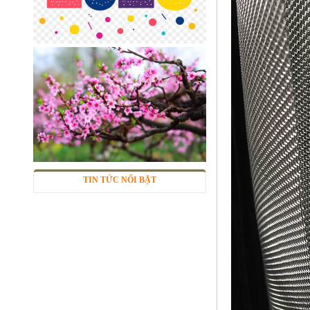
Sàn inox chống trượt
Mã SP: inctcc03
Call
TIN TỨC NỔI BẬT
Phụ Kiện cột cờ 5m inox 304 bóng
Mã SP: CC5m304BA
Call