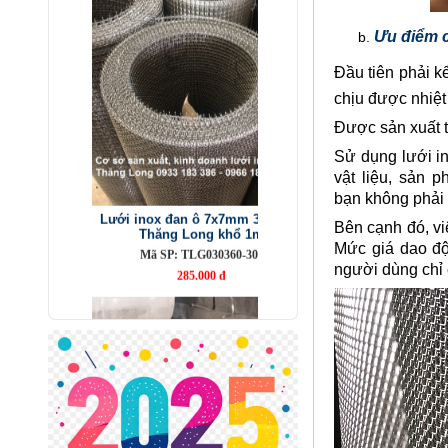
Ưu điểm c
Đầu tiên phải k
chịu được nhiệt
Được sản xuất t
Sử dụng lưới in
Lưới inox đan ô 7x7mm 304 TLG
vật liệu, sản 
Thăng Long khổ 1m
bạn không phải s
Mã SP: TLG030360-304
285.000 đ
Bên cạnh đó, vi
Mức giá dao độn
người dùng chỉ 