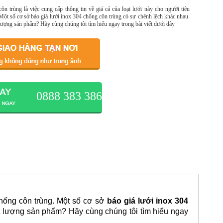
ôn trùng là việc cung cấp thông tin về giá cả của loại lưới này cho người tiêu
Một số cơ sở báo giá lưới inox 304 chống côn trùng có sự chênh lệch khác nhau.
 lượng sản phẩm? Hãy cùng chúng tôi tìm hiểu ngay trong bài viết dưới đây
0888 383 386
hống côn trùng. Một số cơ sở
báo giá lưới inox 304
t lượng sản phẩm? Hãy cùng chúng tôi tìm hiểu ngay