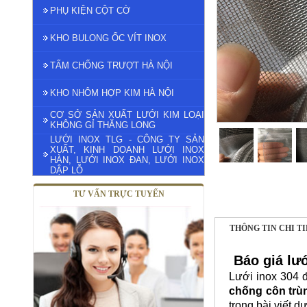
PHỤ KIỆN CỘT CỜ
KHO BULONG ỐC VÍT INOX
TẤM CHỐNG TRƯỢT HÀ NỘI
KHO NHÔM HỢP KIM HÀ NỘI
CƠ SỞ SẢN XUẤT LƯỚI KIM LOẠI
KHÔNG GỈ THĂNG LONG
LƯỚI INOX TLG - CÔNG TY SẢN
XUẤT, KINH DOANH LƯỚI INOX
HÀN, LƯỚI INOX ĐAN, LƯỚI INOX
DẬP LỖ
TƯ VẤN TRỰC TUYẾN
THÔNG TIN CHI T
Báo giá lư
Lưới inox 304 
chống côn trù
trong bài viết d