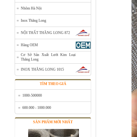
Bán lưới inox tại Hà Nội
Mã SP: Banluoiinoxtaihanoi
Nhôm Hà Nội
Call
Inox Thăng Long
NỘI THẤT THĂNG LONG 872
Hàng OEM
Cơ Sở Sản Xuất Lưới Kim Loại
Thăng Long
INOX THĂNG LONG 1015
TÌM THEO GIÁ
Lưới lọc inox 304
1000-500000
Mã SP: LL304
Call
600.000 - 1000.000
SẢN PHẨM MỚI NHẤT