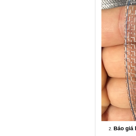
Phụ Kiện cột cờ 7m inox 304 bóng
Mã SP: CC7M304BA
Call
Phụ Kiện cột cờ 8m inox 304 bóng
Mã SP: CC8M304BA
Báo giá 
Call