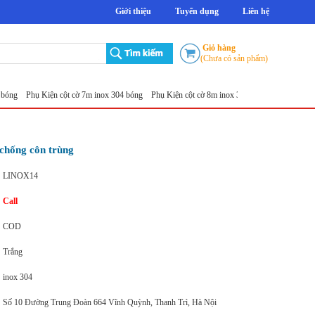
Giới thiệu
Tuyển dụng
Liên hệ
Giỏ hàng
(Chưa có sản phẩm)
Phụ Kiện cột cờ 7m inox 304 bóng
Phụ Kiện cột cờ 8m inox 304 bóng
Phụ Kiện cột cờ 9
 chống côn trùng
LINOX14
Call
COD
Trắng
inox 304
Số 10 Đường Trung Đoàn 664 Vĩnh Quỳnh, Thanh Trì, Hà Nội