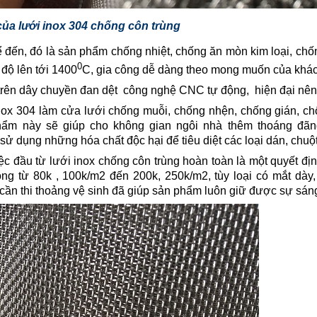
ủa lưới inox 304 chống côn trùng
ể đến, đó là sản phẩm chống nhiệt, chống ăn mòn kim loại, chố
0
 độ lên tới 1400
C, gia công dễ dàng theo mong muốn của khá
rên dây chuyền đan dệt công nghệ CNC tự động, hiện đại nên 
ox 304 làm cửa lưới chống muỗi, chống nhện, chống gián, chốn
phẩm này sẽ giúp cho không gian ngôi nhà thêm thoáng đãng
ử dụng những hóa chất độc hại để tiêu diệt các loại dán, chuột,
ệc đầu từ lưới inox chống côn trùng hoàn toàn là một quyết đ
g từ 80k , 100k/m2 đến 200k, 250k/m2, tùy loại có mắt dày, 
cần thi thoảng vệ sinh đã giúp sản phẩm luôn giữ được sự sán