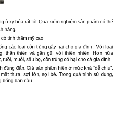
ng ô xy hóa rất tốt. Qua kiểm nghiệm sản phẩm có thể
ch hàng.
có tính thẩm mỹ cao.
g các loại côn trùng gây hại cho gia đình . Với loại
, thân thiện và gần gũi với thiên nhiên. Hơn nữa
 ruồi, muỗi, sâu bọ, côn trùng có hại cho cả gia đình.
ịnh đúng đắn. Giá sản phẩm hiện ở mức khá “dễ chịu”.
mắt thưa, sợi lớn, sợi bé. Trong quá trình sử dụng,
g bóng ban đầu.