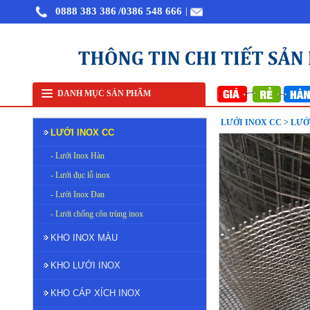
0888 383 386
/0386 548 666
|
tại Hà Nội
Lưới lọc inox 304
Lưới inox đan ô 7x7mm 304 TLG Thăng Long khổ 1m
Sàn
DANH MỤC SẢN PHẨM
LƯỚI INOX CC > LƯỚ
LƯỚI INOX CC
- Lưới Inox Hàn
- Lưới đục lỗ inox
- Lưới Inox Đan
- Lưới chống côn trùng inox
KHO INOX MÀU
KHO LƯỚI INOX
KHO CÁP XÍCH INOX