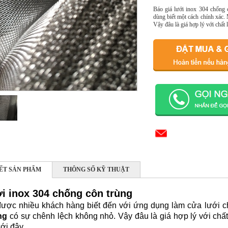
Báo giá lưới inox 304 chống c
dùng biết một cách chính xác. 
Vậy đâu là giá hợp lý với chất
IẾT SẢN PHẨM
THÔNG SỐ KỸ THUẬT
ới inox 304 chống côn trùng
được nhiều khách hàng biết đến với ứng dụng làm cửa lưới c
ng
có sự chênh lệch không nhỏ. Vậy đâu là giá hợp lý với chấ
ưới đây.