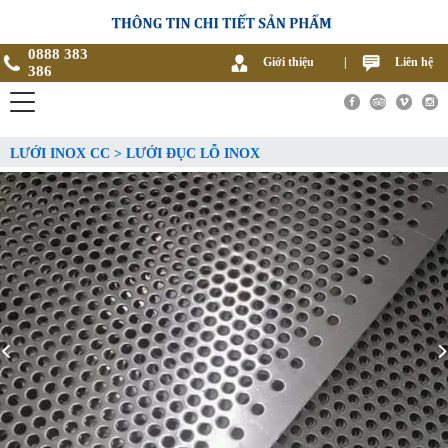
0888 383
Giới thiệu
|
Liên hệ
386
LƯỚI INOX CC > LƯỚI ĐỤC LỖ INOX