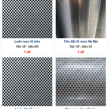
Lưới inox lỗ tròn
Tôn đột lỗ inox Hà Nội
Mã SP: ldlcc09
Mã SP: ldlcc10
Call
Call