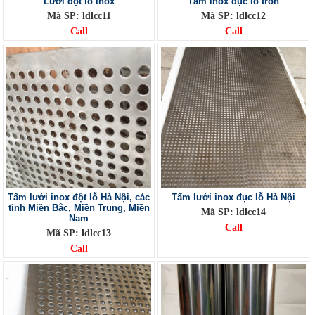
Lưới đột lỗ inox
Tấm inox đục lỗ tròn
Mã SP: ldlcc11
Mã SP: ldlcc12
Call
Call
Tấm lưới inox đột lỗ Hà Nội, các
Tấm lưới inox đục lỗ Hà Nội
tỉnh Miền Bắc, Miền Trung, Miền
Mã SP: ldlcc14
Nam
Call
Mã SP: ldlcc13
Call