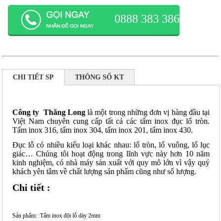
0888 383 386
CHI TIẾT SP
THÔNG SỐ KT
Công ty Thăng Long
là một trong những đơn vị hàng đầu tại
Việt Nam chuyên cung cấp tất cả các
tấm inox đục lổ tròn
.
Tấm inox 316, tấm inox 304, tấm inox 201, tấm inox 430.
Đục lỗ có nhiều kiểu loại khác nhau: lổ tròn, lổ vuông, lổ lục
giác… Chúng tôi hoạt động trong lĩnh vực này hơn 10 năm
kinh nghiệm, có nhà máy sản xuất với quy mô lớn vì vậy quý
khách yên tâm về chất lượng sản phẩm cũng như số lượng.
Chi tiết :
Sản phẩm:
Tấm inox đột lỗ dày 2mm