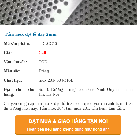
Tấm inox đột lỗ dày 2mm
Mã sản phẩm:
LDLCC16
Giá:
Call
Vận chuyển:
COD
Mầu sắc:
Trắng
Chất liệu:
Inox 201/ 304/316L
Địa chỉ kho
Số 10 Đường Trung Đoàn 664 Vĩnh Quỳnh, Thanh
hàng:
Trì, Hà Nội
Chuyên cung cấp tấm ino x đục lổ trên toàn quốc với cả cạnh tranh trên
thị trường hiện nay. Tấm inox 304, tấm inox 201, tấm kẽm, tấm sắt…