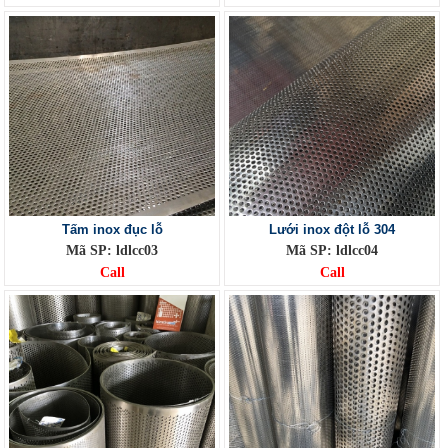
Tấm inox đục lỗ
Lưới inox đột lỗ 304
Mã SP: ldlcc03
Mã SP: ldlcc04
Call
Call