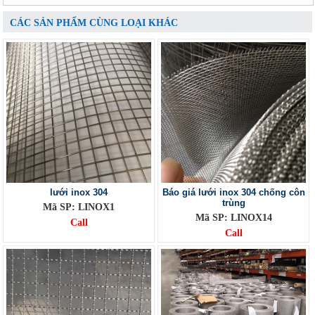
CÁC SẢN PHẨM CÙNG LOẠI KHÁC
lưới inox 304
Báo giá lưới inox 304 chống côn
trùng
Mã SP: LINOX1
Mã SP: LINOX14
Call
Call