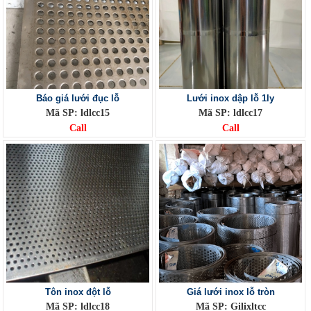
Báo giá lưới đục lỗ
Lưới inox dập lỗ 1ly
Mã SP: ldlcc15
Mã SP: ldlcc17
Call
Call
Tôn inox đột lỗ
Giá lưới inox lỗ tròn
Mã SP: ldlcc18
Mã SP: Gilixltcc