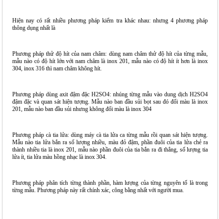
Hiện nay có rất nhiều phương pháp kiểm tra khác nhau: nhưng 4 phương pháp
thông dụng nhất là
Phương pháp thử độ hít của nam châm: dùng nam châm thử độ hít của từng mẫu,
mẫu nào có độ hít lớn với nam châm là inox 201, mẫu nào có độ hít ít hơn là inox
304, inox 316 thì nam châm không hít.
Phương pháp dùng axit đậm đặc H2SO4: nhúng từng mẫu vào dung dịch H2SO4
đậm đặc và quan sát hiện tượng. Mẫu nào ban đầu sủi bọt sau đó đổi màu là inox
201, mẫu nào ban đầu sủi nhưng không đổi màu là inox 304
Phương pháp cà tia lửa: dùng máy cà tia lửa ca từng mẫu rồi quan sát hiện tượng.
Mẫu nào tia lửa bắn ra số lượng nhiều, màu đỏ đậm, phần đuôi của tia lửa chẻ ra
thành nhiều tia là inox 201, mẫu nào phần đuôi của tia bắn ra đi thẳng, số lượng tia
lửa ít, tia lửa màu hồng nhạc là inox 304.
Phương pháp phân tích từng thành phần, hàm lượng của từng nguyên tố là trong
từng mẫu. Phương pháp này rất chính xác, công bằng nhất với người mua.