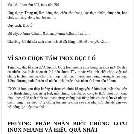
Vật liệu: Inox tấm 304, inox tấm 201
Ứng dụng: Trang trí, làm hàng rào, chắn cầu thang, lọc thực phẩm, thủy sản, hóa
chất, xi măng, đóng tàu, lót sàn,…
Quy cách: Đục lỗ
Độ dày: 0.4mm, 0.5mm, 0.6mm, 0.7mm, 0.8mm, 1mm,…
Gia công: Có thể sản xuất theo kích cỡ đặt hàng, thiết kế theo yêu cầu,…
VÌ SAO CHỌN TẤM INOX ĐỤC LỔ
Tấm inox đục lỗ
chịu được lực tốt. Có 2 loại inox là inox bóng và inox mờ. Độ dày
có nhiều loại khác nhau từ 0.4 đến 5mm. Tùy thuộc vào tính chất công việc mà
chúng ta chọn loại nào cho thích hợp nhất. Kích thước tấm thông thường là 1m hoặc
1.2m. Đường kính lổ tròn có nhiều kích thước khác nhau từ 1mm đến 30mm.
INOX là hợp kim thép không rỉ được có chứa 18 nguyên tố kim loại khác nhau cấu
trúc thành chủng loại riêng biệt, mỗi chủng loại đều có công ty thức phối trộn khác
nhau theo tỷ lệ nhất định tạo thành từng chủng loại riêng biệt có ưu điểm và nhược
điểm riêng. Tùy theo từng chủng loại mà ta chọn sao cho phù hợp nhất để gắn vào
hệ thống lọc hiệu quả nhất.
PHƯƠNG PHÁP NHẬN BIẾT CHỦNG LOẠI
INOX NHANH VÀ HIỆU QUẢ NHẤT