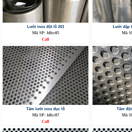
Lưới inox đột lỗ 201
Lưới dập 
Mã SP: ldlcc05
Mã SP
Call
Tấm lưới inox đục lỗ
Tấm đột 
Mã SP: ldlcc07
Mã SP
Call