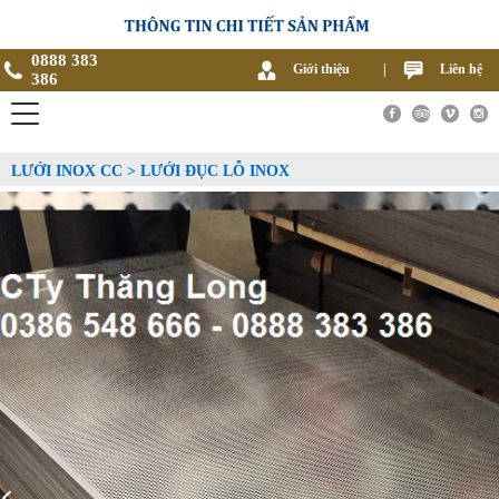
0888 383
Giới thiệu
|
Liên hệ
386
LƯỚI INOX CC > LƯỚI ĐỤC LỖ INOX