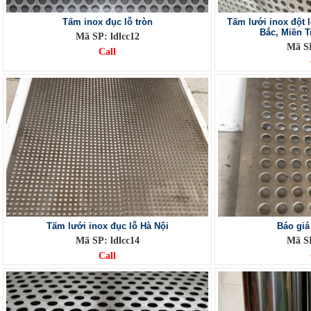
Tấm inox đục lỗ tròn
Tấm lưới inox đột l
Bắc, Miền 
Mã SP: ldlcc12
Mã SP
Call
Tấm lưới inox đục lỗ Hà Nội
Báo giá
Mã SP: ldlcc14
Mã SP
Call