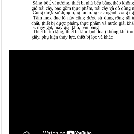
Sàng bột, vỉ nướng, thiết bị nhà bếp bằng thép khôn
giỏ trái cây, bao gồm thực phẩm, trái cây và đồ dùng 
Cũng được sử dụng rộng rãi trong các ngành công ng
Tấm inox đục lỗ
này cũng được sử dụng rộng rãi 
chất, thiết bị dược phẩm, thực phẩm và nước giải kh
lá, máy gặt, máy giặt khô, bàn bảng
Thiết bị im lặng, thiết bị làm lạnh loa (không khí tru
giấy, phụ kiện thủy lực, thiết bị lọc và khác