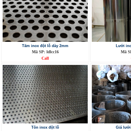
Tấm inox đột lỗ dày 2mm
Lưới ino
Mã SP: ldlcc16
Mã SP
Call
Tôn inox đột lỗ
Giá lưới