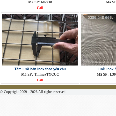
Mã SP: ldlcc18
Mã SP:
Call
Tấm lưới hàn inox theo yêu cầu
Lưới inox 
Mã SP: TlhinoxTYCCC
Mã SP: L3
Call
© Copyright 2009 - 2026 All rights reserved.