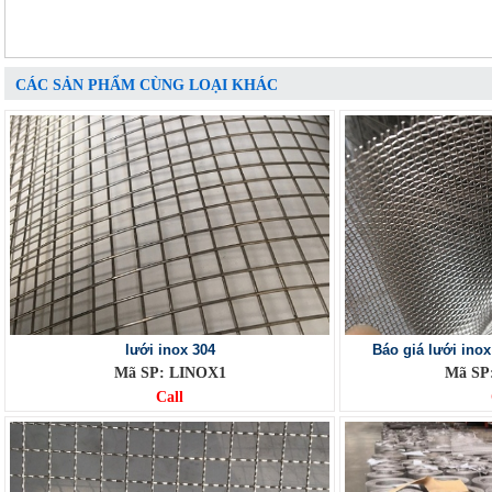
CÁC SẢN PHẨM CÙNG LOẠI KHÁC
lưới inox 304
Báo giá lưới ino
Mã SP: LINOX1
Mã SP
Call