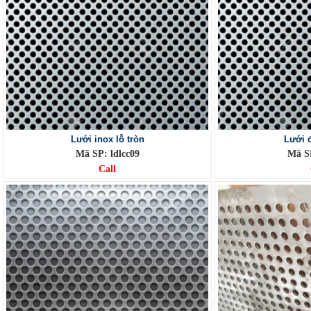
Lưới inox lỗ tròn
Lưới đ
Mã SP: ldlcc09
Mã SP
Call