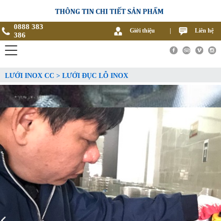
0888 383
Giới thiệu
|
Liên hệ
386
LƯỚI INOX CC > LƯỚI ĐỤC LỖ INOX