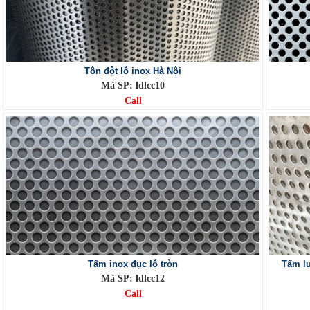
Tôn đột lỗ inox Hà Nội
Mã SP: ldlcc10
Call
Tấm inox đục lỗ tròn
Tấm lư
Mã SP: ldlcc12
Call