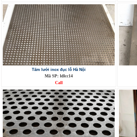
Tấm lưới inox đục lỗ Hà Nội
Mã SP: ldlcc14
Call