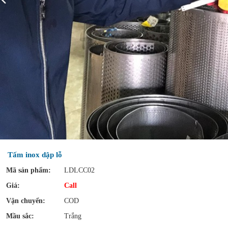
Tấm inox dập lỗ
Mã sản phẩm:
LDLCC02
Giá:
Call
Vận chuyển:
COD
Mầu sắc:
Trắng