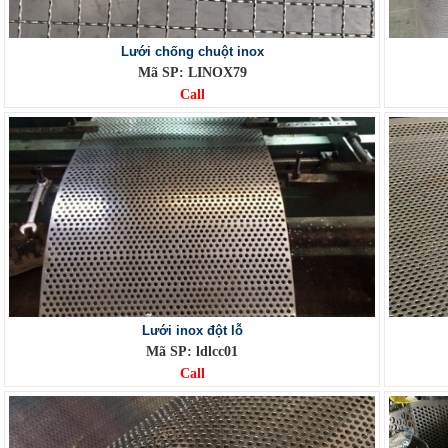
Lưới chống chuột inox
Mã SP: LINOX79
Call
Lưới inox đột lỗ
Mã SP: ldlcc01
Call