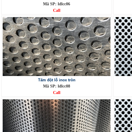
Mã SP: ldlcc06
Call
Tấm đột lỗ inox tròn
Mã SP: ldlcc08
Call