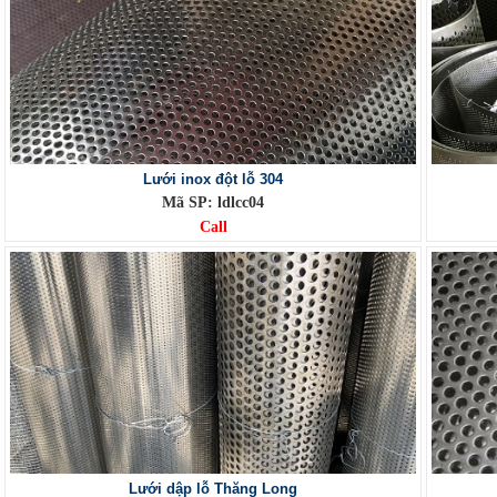
Lưới inox đột lỗ 304
Mã SP: ldlcc04
Call
Lưới dập lỗ Thăng Long