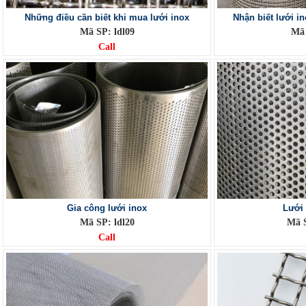
Những điều cần biết khi mua lưới inox
Nhận biết lưới in
Mã SP: ldl09
Mã 
Call
Gia công lưới inox
Lưới 
Mã SP: ldl20
Mã S
Call