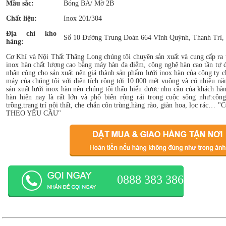
Mầu sắc:
Bóng BA/ Mờ 2B
Chất liệu:
Inox 201/304
Địa chỉ kho
Số 10 Đường Trung Đoàn 664 Vĩnh Quỳnh, Thanh Trì,
hàng:
Cơ Khí và Nội Thất Thăng Long chúng tôi chuyên sản xuất và cung cấp ra 
inox hàn chất lượng cao bằng máy hàn đa điểm, công nghệ hàn cao tần tự độ
nhân công cho sản xuất nên giá thành sản phẩm lưới inox hàn của công ty c
máy của chúng tôi với diện tích rộng tới 10.000 mét vuông và có nhiều n
sản xuất lưới inox hàn nên chúng tôi thấu hiểu được nhu cầu của khách hà
hàn hiện nay là rất lớn và phổ biến rộng rải trong cuộc sống như:công
trồng,trang trí nội thất, che chắn côn trùng,hàng rào, giàn hoa, lọc 
THEO YÊU CẦU"
0888 383 386