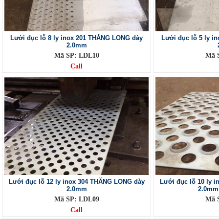
Lưới đục lỗ 8 ly inox 201 THĂNG LONG dày
Lưới đục lỗ 5 ly 
2.0mm
Mã SP: LDL10
Mã 
Call
Lưới đục lỗ 12 ly inox 304 THĂNG LONG dày
Lưới đục lỗ 10 ly
2.0mm
2.0mm 
Mã SP: LDL09
Mã 
Call