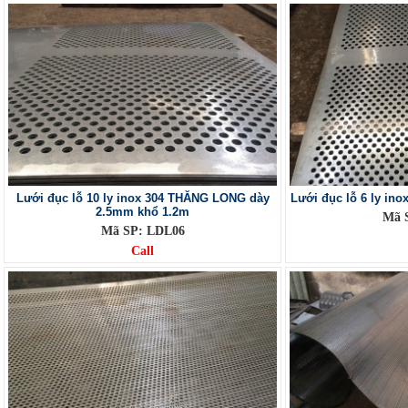
Lưới đục lỗ 10 ly inox 304 THĂNG LONG dày
Lưới đục lỗ 6 ly in
2.5mm khổ 1.2m
Mã 
Mã SP: LDL06
Call