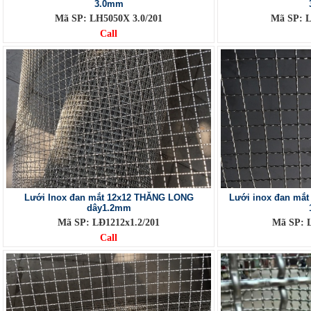
3.0mm
Mã SP: LH5050X 3.0/201
Mã SP: L
Call
Lưới Inox đan mắt 12x12 THĂNG LONG
Lưới inox đan mắ
dây1.2mm
Mã SP: LĐ1212x1.2/201
Mã SP: L
Call