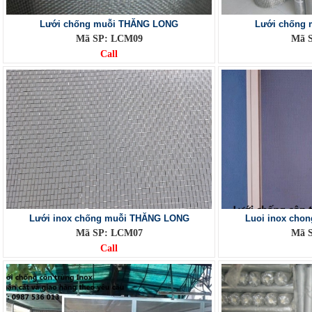
Lưới chống muỗi THĂNG LONG
Lưới chống
Mã SP: LCM09
Mã 
Call
Lưới inox chống muỗi THĂNG LONG
Luoi inox cho
Mã SP: LCM07
Mã 
Call