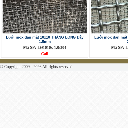
Lưới inox đan mắt 10x10 THĂNG LONG Dây
Lưới inox đan mắ
1.0mm
Mã SP: LĐ1010x 1.0/304
Mã SP: L
Call
© Copyright 2009 - 2026 All rights reserved.