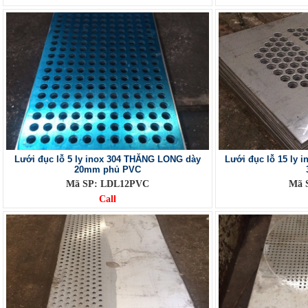
Lưới đục lỗ 5 ly inox 304 THĂNG LONG dày
Lưới đục lỗ 15 ly
20mm phủ PVC
Mã SP: LDL12PVC
Mã 
Call