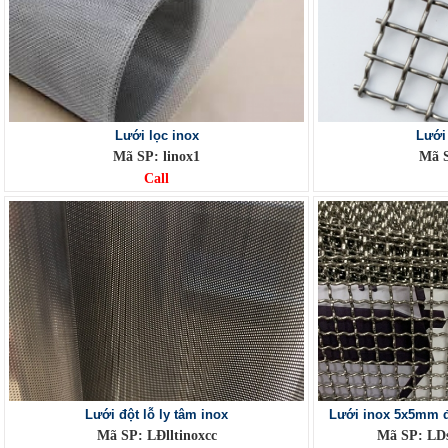
Lưới lọc inox
Lưới
Mã SP: linox1
Mã S
Call
Lưới đột lỗ ly tâm inox
Lưới inox 5x5mm 
Mã SP: LĐlltinoxcc
Mã SP: LD