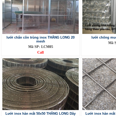
lưới chắn côn trùng inox THĂNG LONG 20
lưới chống mu
mesh
Mã 
Mã SP: LCM05
Call
Lưới inox hàn mắt 50x50 THĂNG LONG Dây
Lưới inox hàn mắ