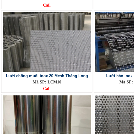
Call
Lưới chống muối inox 20 Mesh Thăng Long
Lưới hàn inox 
Mã SP: LCM10
Mã SP:
Call