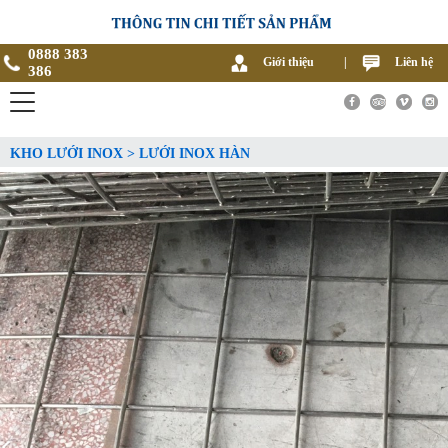
0888 383
Giới thiệu
|
Liên hệ
386
KHO LƯỚI INOX > LƯỚI INOX HÀN