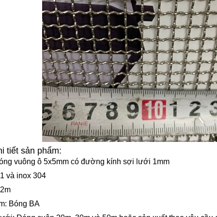
hi tiết sản phẩm:
sóng vuông ô 5x5mm có đường kính sợi lưới 1mm
01 và inox 304
.2m
ầm: Bóng BA