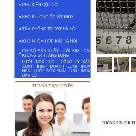
PHỤ KIỆN CỘT CỜ
KHO BULONG ỐC VÍT INOX
TẤM CHỐNG TRƯỢT HÀ NỘI
KHO NHÔM HỢP KIM HÀ NỘI
CƠ SỞ SẢN XUẤT LƯỚI KIM LOẠI
KHÔNG GỈ THĂNG LONG
LƯỚI INOX TLG - CÔNG TY SẢN
XUẤT, KINH DOANH LƯỚI INOX
HÀN, LƯỚI INOX ĐAN, LƯỚI INOX
DẬP LỖ
TƯ VẤN TRỰC TUYẾN
THÔNG TIN CHI T