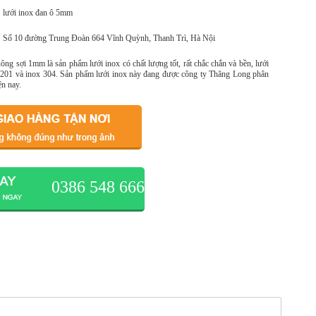
lưới inox đan ô 5mm
Số 10 đường Trung Đoàn 664 Vĩnh Quỳnh, Thanh Trì, Hà Nội
g sợi 1mm là sản phẩm lưới inox có chất lượng tốt, rất chắc chắn và bền, lưới
nox 201 và inox 304. Sản phẩm lưới inox này đang được công ty Thăng Long phân
ện nay.
0386 548 666