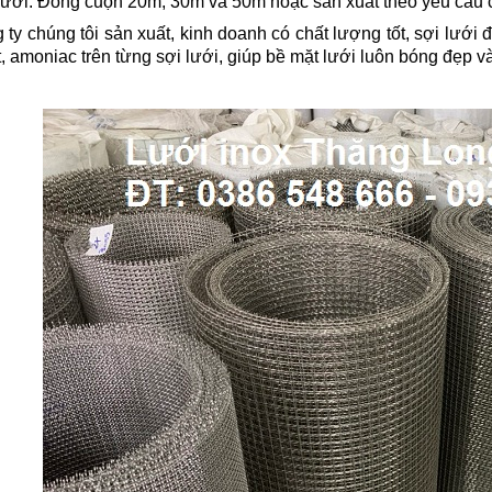
lưới: Đóng cuộn 20m, 30m và 50m hoặc sản xuất theo yêu cầu
ty chúng tôi sản xuất, kinh doanh có chất lượng tốt, sợi lưới
t, amoniac trên từng sợi lưới, giúp bề mặt lưới luôn bóng đẹp và