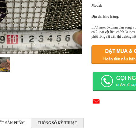
Model:
Địa chỉ kho hàng:
Lưới inox 5x5mm đan sóng vuôn
có 2 loại vật liệu chính là i
phối rộng rãi trên thị trường hi
IẾT SẢN PHẨM
THÔNG SỐ KỸ THUẬT