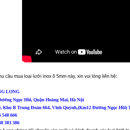
u cầu mua loại lưới inox ô 5mm này, xin vui lòng liên hệ:
ĂNG LONG
 Đường Ngọc Hồi, Quận Hoàng Mai, Hà Nội
0, Khu B Trung Đoàn 664, Vĩnh Quỳnh,(Km12 Đường Ngọc Hồi) T
: 0386 548 666
88 383 386