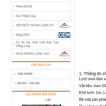
Nhôm Hà Nội
Inox Thăng Long
NỘI THẤT THĂNG LONG 872
Hàng OEM
Cơ Sở Sản Xuất Lưới Kim Loại
Thăng Long
INOX THĂNG LONG 1015
TÌM THEO GIÁ
1, Thông tin c
1000-500000
Bán lưới inox tại Hà Nội
Lưới inox đan 
Mã SP: Banluoiinoxtaihanoi
600.000 - 1000.000
Call
Vật liệu: inox 2
Khổ lưới: 1m, 1
SẢN PHẨM MỚI NHẤT
Bề mặt sản ph