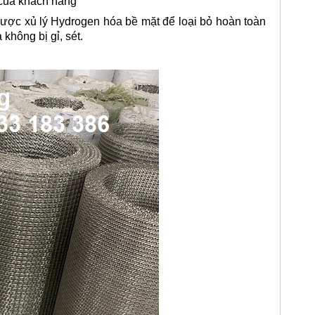
 của khách hàng
 được xủ lý Hydrogen hóa bề mặt để loại bỏ hoàn toàn
 không bị gỉ, sét.