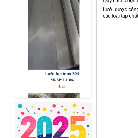
Quy cách cuộn 
Lưới được công 
các loại tạp chấ
Lưới lọc inox 304
Mã SP: LL304
Call