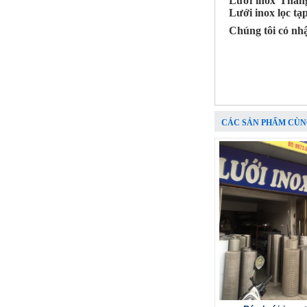
Lưới inox Thăng 
Lưới inox lọc tạ
Chúng tôi có nh
Phụ Kiện cột cờ 6m inox 304 bóng
Mã SP: CC6M304BA
Call
CÁC SẢN PHẨM CÙN
Phụ Kiện cột cờ 7m inox 304 bóng
Mã SP: CC7M304BA
Call