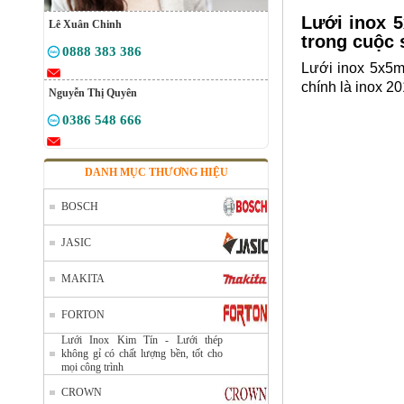
Lưới inox 
Lê Xuân Chinh
trong cuộc
0888 383 386
Lưới inox 5x5mm
chính là inox 2
Nguyễn Thị Quyên
0386 548 666
DANH MỤC THƯƠNG HIỆU
BOSCH
JASIC
MAKITA
FORTON
Lưới Inox Kim Tín - Lưới thép
không gỉ có chất lượng bền, tốt cho
mọi công trình
CROWN