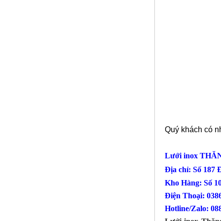
Phụ Kiện cột cờ 5m inox 304 bóng
Mã SP: CC5m304BA
Quý khách có nh
Call
Lưới inox TH
Địa chỉ: Số 187
Kho Hàng: Số 1
Điện Thoại
Hotline/Zalo: 08