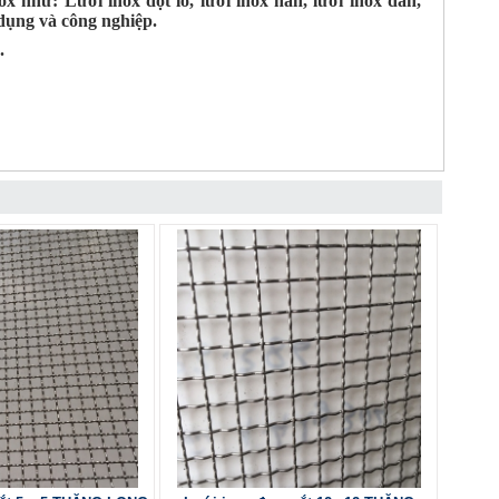
x như: Lưới inox đột lỗ, lưới inox hàn, lưới inox đan,
 dụng và công nghiệp.
.