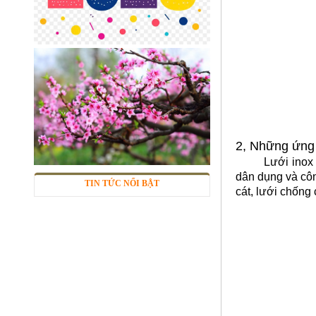
Lưới inox đan ô 7x7mm 304 TLG
Thăng Long khổ 1m
Mã SP: TLG030360-304
285.000 đ
2, Những ứng
Lưới inox đan 
dân dụng và côn
TIN TỨC NỔI BẬT
cát, lưới chống 
Sàn inox chống trượt
Mã SP: inctcc03
Call