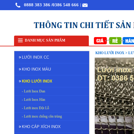
0888 383 386
/0386 548 666
|
Bán lưới inox tại Hà Nội
Lưới lọc inox 304
Lưới inox 
DANH MỤC SẢN PHẨM
KHO LƯỚI INOX > LƯ
LƯỚI INOX CC
KHO INOX MÀU
KHO LƯỚI INOX
- Lưới Inox Đan
- Lưới Inox Hàn
- Lưới inox Đột Lỗ
- Lưới inox chống côn trùng
KHO CÁP XÍCH INOX