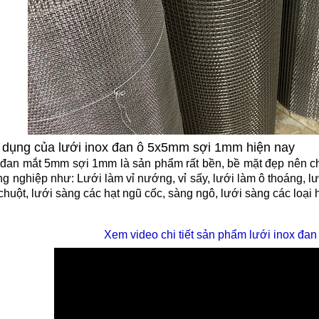
 dụng của lưới inox đan ô 5x5mm sợi 1mm hiện nay
mắt 5mm sợi 1mm là sản phẩm rất bền, bề mặt đẹp nên chú
g nghiệp như: Lưới làm vỉ nướng, vỉ sấy, lưới làm ô thoáng, lư
chuột, lưới sàng các hạt ngũ cốc, sàng ngô, lưới sàng các loại h
Xem video chi tiết sản phẩm lưới inox đa