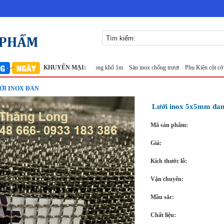
đan ô 7x7mm 304 TLG Thăng Long khổ 1m
KHUYẾN MẠI:
Sàn inox chống trượt
Phụ Kiện cột cờ 5m ino
ỚI INOX ĐAN
Lưới inox 5x5mm đan
Mã sản phẩm:
Giá:
Kích thước lỗ:
Vận chuyển:
Mầu sắc:
Chất liệu: