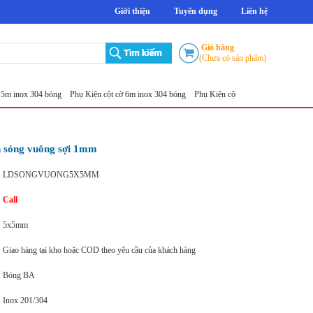
Giới thiệu
Tuyển dụng
Liên hệ
Giỏ hàng
(Chưa có sản phẩm)
x 304 bóng
Phụ Kiện cột cờ 6m inox 304 bóng
Phụ Kiện cột cờ 7m inox 304 bóng
Phụ Ki
 sóng vuông sợi 1mm
LDSONGVUONG5X5MM
Call
5x5mm
Giao hàng tại kho hoặc COD theo yêu cầu của khách hàng
Bóng BA
Inox 201/304