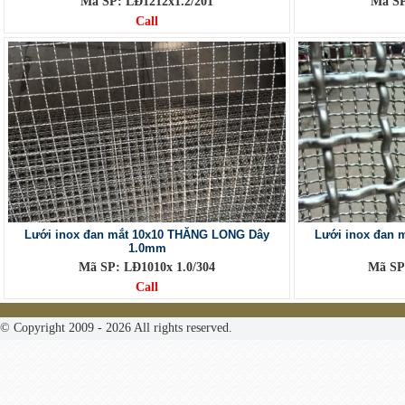
Mã SP: LĐ1212x1.2/201
Mã SP
Call
Lưới inox đan mắt 10x10 THĂNG LONG Dây
Lưới inox đan 
1.0mm
Mã SP: LĐ1010x 1.0/304
Mã SP
Call
© Copyright 2009 - 2026 All rights reserved.