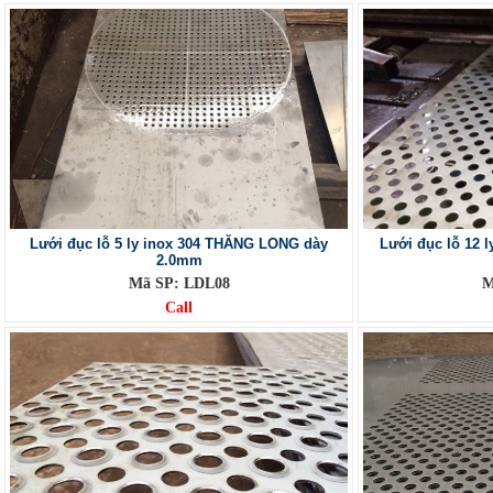
Lưới đục lỗ 5 ly inox 304 THĂNG LONG dày
Lưới đục lỗ 12 
2.0mm
Mã SP: LDL08
M
Call