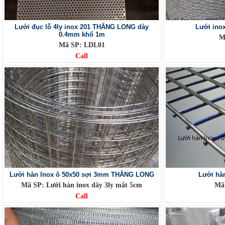
Lưới đục lỗ 4ly inox 201 THĂNG LONG dày
Lưới ino
0.4mm khổ 1m
M
Mã SP: LDL01
Call
Lưới hàn Inox ô 50x50 sợi 3mm THĂNG LONG
Lưới hà
Mã SP: Lưới hàn inox dây 3ly mắt 5cm
Mã 
Call