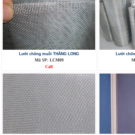
Lưới chống muỗi THĂNG LONG
Lưới chố
Mã SP: LCM09
M
Call