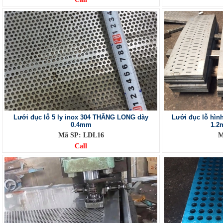
Lưới đục lỗ 5 ly inox 304 THĂNG LONG dày
Lưới đục lỗ hì
0.4mm
1.2
Mã SP: LDL16
M
Call