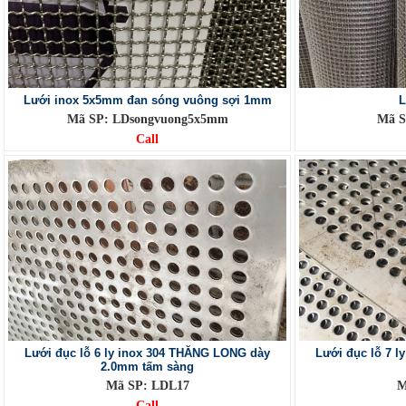
Lưới inox 5x5mm đan sóng vuông sợi 1mm
L
Mã SP: LDsongvuong5x5mm
Mã S
Call
Lưới đục lỗ 6 ly inox 304 THĂNG LONG dày
Lưới đục lỗ 7 
2.0mm tấm sàng
Mã SP: LDL17
M
Call