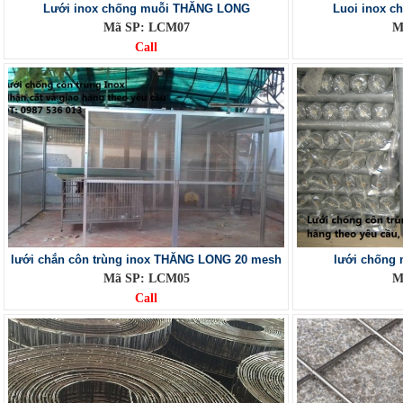
Lưới inox chống muỗi THĂNG LONG
Luoi inox 
Mã SP: LCM07
M
Call
lưới chắn côn trùng inox THĂNG LONG 20 mesh
lưới chống
Mã SP: LCM05
M
Call