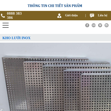
0888 383
Giới thiệu
|
Liên hệ
386
KHO LƯỚI INOX