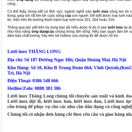
công…
Có thể thấy, trong bất cứ lĩnh vực, ngành nghề nào
lưới inox
cũng len lỏi 
trọng, giúp ích rất lớn tới cuộc sống
của
con người. Để biết được loại lưới nà
tin, hiện trên thị trường thịnh hành loại lưới inox 201, 304 hoặc 316.
Thông qua bài viết trên hy vọng bạn đã hiểu được lý do vì sao
lưới inox
lại 
như khả năng
ứng dụngcủa
chúng trong đời sống. Nếu bạn quan tâm tới
đảm bảo chất lượng, hãy liên hệ hotline của chúng tôi để được hỗ trợ.
Lưới inox THĂNG LONG
Địa chỉ: Số 187 Đường Ngọc Hồi, Quận Hoàng Mai, Hà Nội
Kho Hàng: Số 10, Khu B Trung Đoàn 664, Vĩnh Quỳnh,(Km1
Trì, Hà Nội
Điện Thoại: 0386 548 666
Hotline/Zalo: 0888 383 386
Lưới inox Thăng Long chúng tôi chuyên sản xuất và kinh doan
Lưới inox đột lỗ, lưới inox hàn, lưới inox đan, Lưới inox lọc
côn trùng để phục vụ cho các nhu cầu dân dụng và công nghiệ
Chúng tôi có nhận đơn hàng cắt theo yêu cầu và giao hàng nh