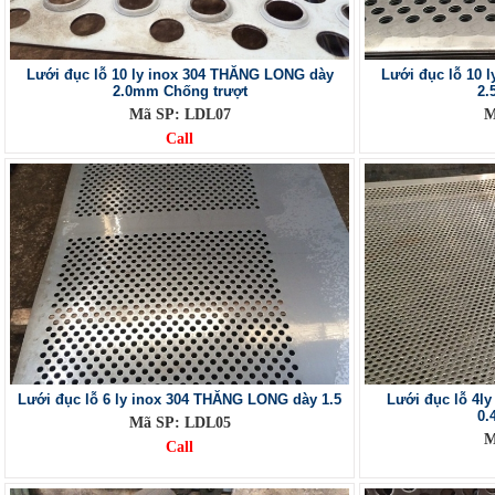
Lưới đục lỗ 10 ly inox 304 THĂNG LONG dày
Lưới đục lỗ 10 
2.0mm Chống trượt
2.
Mã SP: LDL07
M
Call
Lưới đục lỗ 6 ly inox 304 THĂNG LONG dày 1.5
Lưới đục lỗ 4l
0.
Mã SP: LDL05
M
Call