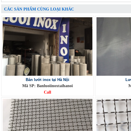
CÁC SẢN PHẨM CÙNG LOẠI KHÁC
Bán lưới inox tại Hà Nội
Lư
Mã SP: Banluoiinoxtaihanoi
M
Call