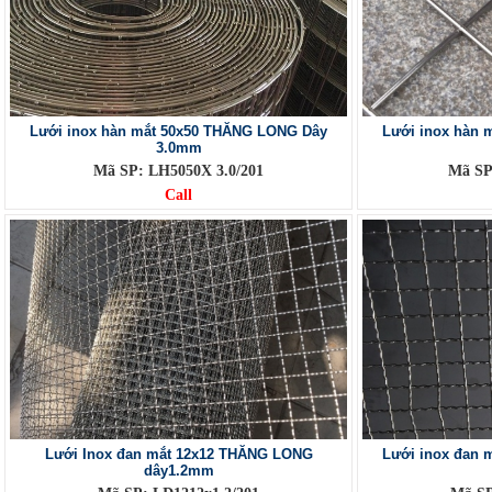
Lưới inox hàn mắt 50x50 THĂNG LONG Dây
Lưới inox hàn 
3.0mm
Mã SP: LH5050X 3.0/201
Mã SP
Call
Lưới Inox đan mắt 12x12 THĂNG LONG
Lưới inox đan 
dây1.2mm