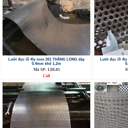
Lưới đục lỗ 4ly inox 201 THĂNG LONG dày
Lưới đục lỗ 4l
0.4mm khổ 1,2m
0
Mã SP: LDL03
M
Call