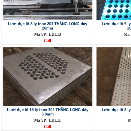
Lưới đục lỗ 8 ly inox 201 THĂNG LONG dày
Lưới đục lỗ 5 
20mm
2
Mã SP: LDL13
Mã 
Call
Lưới đục lỗ 15 ly inox 304 THĂNG LONG dày
Lưới đục lỗ 8 
3.0mm
Mã SP: LDL11
M
Call