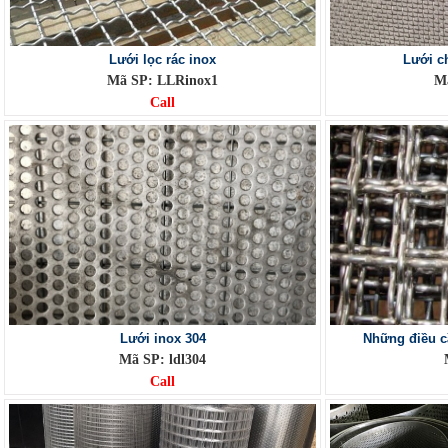
Lưới lọc rác inox
Lưới c
Mã SP: LLRinox1
M
Call
Lưới inox 304
Những điều cầ
Mã SP: ldl304
Call