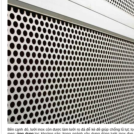
Bên cạnh đó, lưới inox còn được làm lưới rọ đá để kè đê giúp chống lũ lụt; lọ
men;
ứng dụng
lọc khoáng sản; trong ngành xây dựng dùng lưới inox đan 