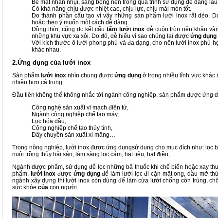
Bề mặt nhẵn nhụi, sáng bóng nên trong quá trình sử dụng dễ dàng lau 
Có khả năng chịu được nhiệt cao, chịu lực, chịu mài mòn tốt.
Do thành phần cấu tạo vì vậy những sản phẩm lưới inox rất dẻo. Do
hoặc theo ý muốn một cách dễ dàng.
Đồng thời, cũng do kết cấu
tấm lưới inox
dễ cuộn tròn nên khâu vận 
những khu vực xa xôi. Do đó, dễ hiểu vì sao chúng lại được
ứng dụng
Với kích thước ô lưới phong phú và đa dạng, cho nên lưới inox phù h
khác nhau.
2.
Ứng dụng của lưới inox
Sản phẩm
lưới inox
nhìn chung được
ứng dụng
ở trong nhiều lĩnh vực khác 
nhiều hơn cả trong:
Đầu tiên không thể không nhắc tới ngành công nghiệp, sản phẩm được ứng d
Công nghệ sản xuất vi mạch điện tử,
Ngành công nghiệp chế tạo máy,
Lọc hóa dầu,
Công nghiệp chế tạo thủy tinh,
Dây chuyền sản xuất xi măng…
Trong nông nghiệp, lưới inox được ứng dụngsử dụng cho mục đích như: lọc bã,
nuôi trồng thủy hải sản; làm sàng lọc cám; hạt tiêu; hạt điều;…
Ngành dược phẩm, sử dụng để lọc những bã thuốc khi chế biến hoặc xay thuố
phẩm,
lưới inox
được
ứng dụng
để làm lưới lọc đi cặn mật ong, dầu mỡ thừ
ngành xây dựng thì lưới inox còn dùng để làm cửa lưới chống côn trùng, c
sức khỏe
của
con người.