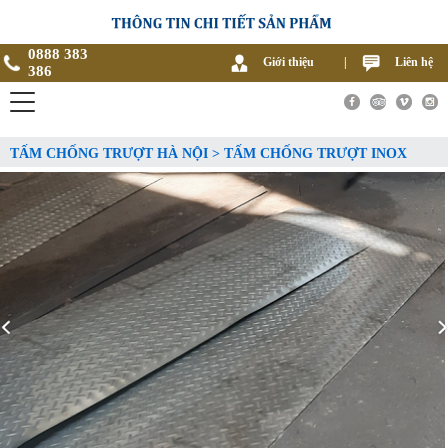
0888 383
Giới thiệu
|
Liên hệ
386
TẤM CHỐNG TRƯỢT HÀ NỘI > TẤM CHỐNG TRƯỢT INOX