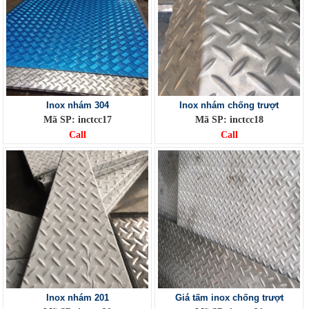
Inox nhám 304
Inox nhám chống trượt
Mã SP: inctcc17
Mã SP: inctcc18
Call
Call
Inox nhám 201
Giá tấm inox chống trượt