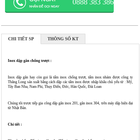
0888 383 386
CHI TIẾT SP
THÔNG SỐ KT
Inox dập gân chống trượt :
Inox dập gân hay còn gọi là tấm inox chống trượt, tấm inox nhám được công ty
Thăng Long sản xuất bằng cách dập các tấm inox được nhập khẩu chủ yếu từ : Mỹ,
Tây Ban Nha, Nam Phi, Thụy Điển, Đức, Hàn Quốc, Đài Loan
Chúng tôi trược tiếp gia công dập gân inox 201, gân inox 304, trên máy dập hiện đại
từ Nhật Bản.
Chi tiết :