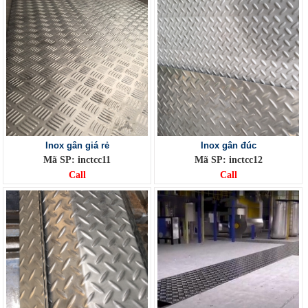
Inox gân giá rẻ
Inox gân đúc
Mã SP: inctcc11
Mã SP: inctcc12
Call
Call