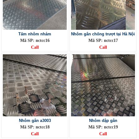
Tấm nhôm nhám
Nhôm gân chống trượt tại Hà Nội
Mã SP: nctcc16
Mã SP: nctcc17
Call
Call
Nhôm gân a3003
Nhôm dập gân
Mã SP: nctcc18
Mã SP: nctcc19
Call
Call