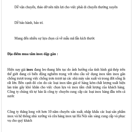
Dễ vận chuyển, tháo dỡ nên tiện lợi cho việc phải di chuyển thường xuyên
Dễ bảo hành, bảo trì.
Mang đến nhiều sự lựa chọn cả về mẫu mã lẫn kích thước
Địa điểm mua tấm inox dập gân :
Hiện nay giá
inox
đang leo thang liên tục do ảnh hưởng của tình hình giá thép trên
thế giới đang có biến động nghiêm trọng với nhu cầu sử dụng inox tấm inox gân
chống trượt trong việc chống trơn trượt tại các nhà máy sản xuất và trong đời sống là
rất lớn. Bên cạnh đó còn do các loại inox tấm giá rẻ hàng kém chất lượng xuất hiện
lan tràn gây khó khăn cho việc chọn lựa và inox tấm chất lượng của khách hàng.
Công ty chúng tôi tự hào là công ty chuyên cung cấp các loại inox hàng đầu trên cả
nước
Công ty thăng long với hơn 10 năm chuyên sản xuất, nhập khẩu các loại sản phẩm
inox và hệ thống nhà xưởng và cửa hàng inox tại Hà Nội sẵn sàng cung cấp và phục
vụ cho quý khách