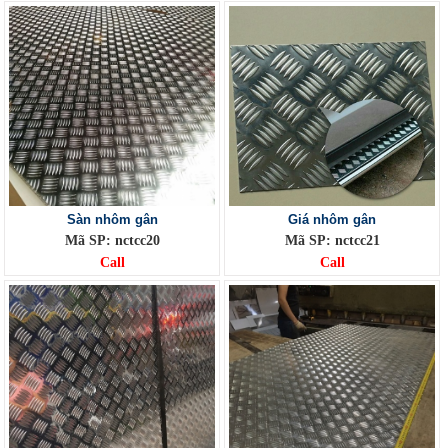
Sàn nhôm gân
Giá nhôm gân
Mã SP: nctcc20
Mã SP: nctcc21
Call
Call