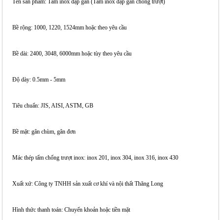
Tên sản phẩm: Tấm inox dập gân (Tấm inox dập gân chống trượt)
Bề rộng: 1000, 1220, 1524mm hoặc theo yêu cầu
Bề dài: 2400, 3048, 6000mm hoặc tùy theo yêu cầu
Độ dày: 0.5mm - 5mm
Tiêu chuẩn: JIS, AISI, ASTM, GB
Bề mặt: gân chùm, gân đơn
Mác thép tấm chống trượt inox: inox 201, inox 304, inox 316, inox 430
Xuất xứ: Công ty TNHH sản xuất cơ khí và nội thất Thăng Long
Hình thức thanh toán: Chuyển khoản hoặc tiền mặt