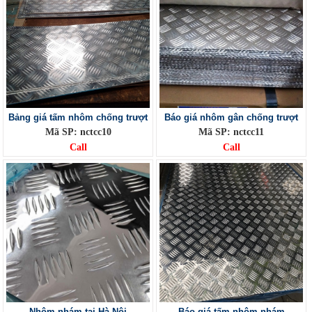
Bảng giá tấm nhôm chống trượt
Báo giá nhôm gân chống trượt
Mã SP: nctcc10
Mã SP: nctcc11
Call
Call
Nhôm nhám tại Hà Nội
Báo giá tấm nhôm nhám