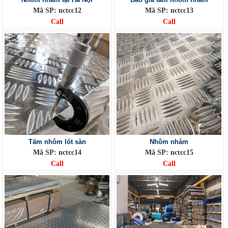
Mã SP: nctcc12
Mã SP: nctcc13
Call
Call
Tấm nhôm lót sàn
Nhôm nhám
Mã SP: nctcc14
Mã SP: nctcc15
Call
Call