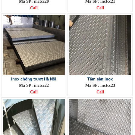
Mã SP: inctcc20
Mã SP: inctcc21
Call
Call
Inox chống trượt Hà Nội
Tấm sàn inox
Mã SP: inctcc22
Mã SP: inctcc23
Call
Call