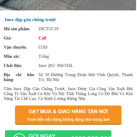
Inox dập gân chống trượt
Mã sản phẩm:
INCTCC19
Giá:
Call
Vận chuyển:
COD
Mầu sắc:
Trắng
Chất liệu:
Inox 201/ 304/316L
Địa chỉ kho
Số 10 Đường Trung Đoàn 664 Vĩnh Quỳnh, Thanh
hàng:
Trì, Hà Nội
Tấm Inox Dập Gân Chống Trượt, Inox Được Gia Công Sản Xuất Bởi
Công Ty Sản Xuất Cơ Khí Và Nội Thất Thăng Long Có Độ Bền Và Khả
Năng Tái Chế Cao, Có Khối Lượng Riêng Nhẹ . . .