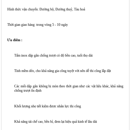
Hình thức vận chuyển: Đường bộ, Đường thuỷ, Tàu hoả
Thời gian giao hàng: trong vòng 5 - 10 ngày
Ưu điểm :
Tấm inox dập gân chống trượt có độ bền cao, tuổi thọ dài
Tính mềm dẻo, cho khả năng gia công tuyệt vời nên dễ thi công lắp đặt
Các mối dập gân không bị mòn theo thời gian như các vật liệu khác, khả năng
chống trượt ổn định
Khối lượng nhẹ tiết kiệm được nhân lực thi công
Khả năng tái chế cao, bền bỉ, đem lại hiệu quả kinh tế lâu dài