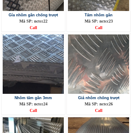
Gía nhôm gân chống trượt
Tấm nhôm gân
Mã SP: nctcc22
Mã SP: nctcc23
Call
Call
Nhôm tấm gân 3mm
Giá nhôm chống trượt
Mã SP: nctcc24
Mã SP: nctcc26
Call
Call