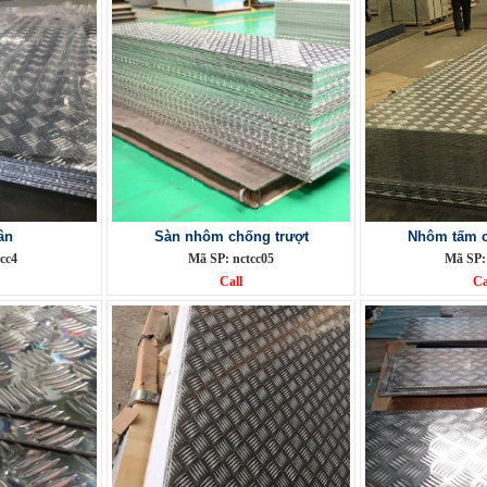
ân
Sàn nhôm chống trượt
Nhôm tấm c
cc4
Mã SP: nctcc05
Mã SP:
Call
Ca