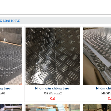
G LOẠI KHÁC
g trượt
Nhôm gân chống trượt
Nhôm chố
cc03
Mã SP: nctcc2
Mã SP:
Call
Ca