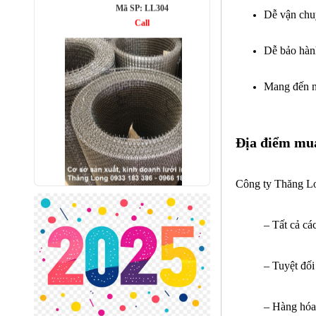
Dễ vận chuy
Dễ bảo hành
Mang đến n
Địa điểm mua
Lưới inox đan ô 7x7mm 304 TLG
Thăng Long khổ 1m
Công ty Thăng Lo
Mã SP: TLG030360-304
285.000 đ
– Tất cả cá
– Tuyệt đối
– Hàng hóa 