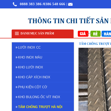
0888 383 386
/0386 548 666
|
Bán lưới inox tại Hà Nội
Lưới lọc inox 304
Lưới inox đan ô 7x7mm 304 TLG Thăng
DANH MỤC SẢN PHẨM
TẤM CHỐNG TRƯỢT H
LƯỚI INOX CC
KHO INOX MÀU
KHO LƯỚI INOX
KHO CÁP XÍCH INOX
PHỤ KIỆN CỘT CỜ
KHO BULONG ỐC VÍT INOX
TẤM CHỐNG TRƯỢT HÀ NỘI