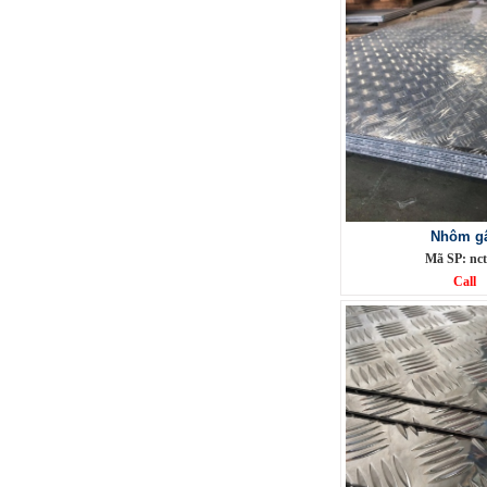
Phụ Kiện cột cờ 7m inox 304 bóng
Mã SP: CC7M304BA
Call
Nhôm g
Mã SP: nct
Call