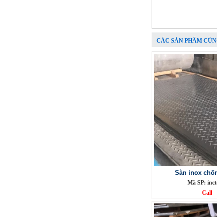
Call
CÁC SẢN PHẨM CÙN
Phụ Kiện cột cờ 6m inox 304 bóng
Mã SP: CC6M304BA
Call
Sàn inox chốn
Mã SP: inct
Call