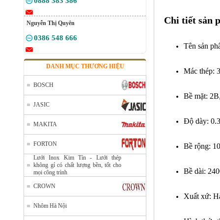
0888 383 386
Chi tiết sản 
Nguyễn Thị Quyên
0386 548 666
Tên sản p
DANH MỤC THƯƠNG HIỆU
Mác thép: 
BOSCH
Bề mặt: 2B
JASIC
Độ dày: 0.
MAKITA
FORTON
Bề rộng: 1
Lưới Inox Kim Tín - Lưới thép
không gỉ có chất lượng bền, tốt cho
Bề dài: 240
mọi công trình
CROWN
Xuất xứ: H
Nhôm Hà Nội