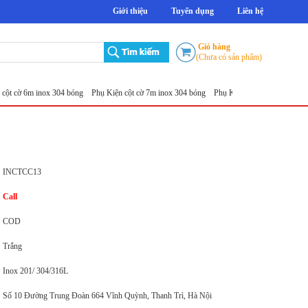
Giới thiệu
Tuyển dụng
Liên hệ
Giỏ hàng
(Chưa có sản phẩm)
 6m inox 304 bóng
Phụ Kiện cột cờ 7m inox 304 bóng
Phụ Kiện cột cờ 8m inox 304 bóng
INCTCC13
Call
COD
Trắng
Inox 201/ 304/316L
Số 10 Đường Trung Đoàn 664 Vĩnh Quỳnh, Thanh Trì, Hà Nội