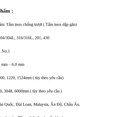
phẩm :
hẩm:
Tấm inox chống trượt
( Tấm inox dập gân)
304/304L, 316/316L, 201, 430
, No.1
3 mm – 6.0 mm
000, 1220, 1524mm ( tùy theo yêu cầu)
0, 3048, 6000mm ( tùy theo yêu cầu )
àn Quốc, Đài Loan, Malaysia, Ấn Độ, Châu Âu.