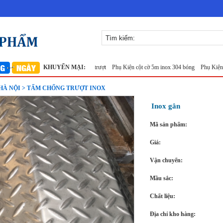
 Long khổ 1m
Sàn inox chống trượt
KHUYẾN MẠI:
Phụ Kiện cột cờ 5m inox 304 bóng
Phụ Kiện cột cờ
À NỘI > TẤM CHỐNG TRƯỢT INOX
Inox gân
Mã sản phẩm:
Giá:
Vận chuyển:
Mầu sắc:
Chất liệu:
Địa chỉ kho hàng: