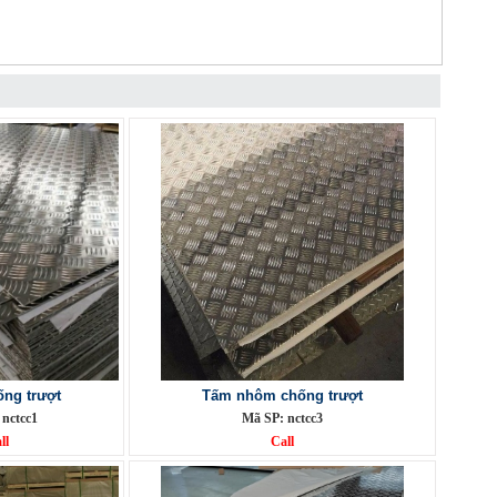
ng trượt
Tấm nhôm chống trượt
 nctcc1
Mã SP: nctcc3
ll
Call