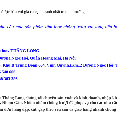
được bán với giá cả cạnh tranh nhất trên thị trường
hu cầu mua sản phẩm tấm inox chống trượt vui lòng liên hệ
ợt inox THĂNG LONG
 Đường Ngọc Hồi, Quận Hoàng Mai, Hà Nội
0, Khu B Trung Đoàn 664, Vĩnh Quỳnh,(Km12 Đường Ngọc Hồi) T
: 0386 548 666
88 383 386
t Thăng Long chúng tôi chuyên sản xuất và kinh doanh, nhập kh
t, Nhôm Gân, Nhôm nhám chống trượt để phục vụ cho các nhu cầu
n đơn hàng dập, cắt, gấp theo yêu cầu và giao hàng nhanh chóng 