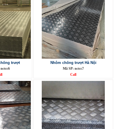
hống trượt
Nhôm chống trượt Hà Nội
 nctcc6
Mã SP: nctcc7
ll
Call