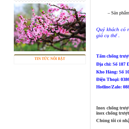
– Sản phẩm 
Quý khách có n
Sàn inox chống trượt
giá cụ thể .
Mã SP: inctcc03
Call
Tấm chống trư
TIN TỨC NỔI BẬT
Địa chỉ: Số 187
Kho Hàng: Số 1
Điện Thoại
Hotline/Zalo: 08
Inox chống trượ
inox chống trượ
Chúng tôi có nhậ
Phụ Kiện cột cờ 5m inox 304 bóng
Mã SP: CC5m304BA