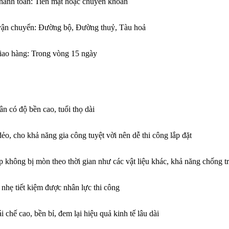
thanh toán: Tiền mặt hoặc chuyển khoản
vận chuyển: Đường bộ, Đường thuỷ, Tàu hoả
giao hàng: Trong vòng 15 ngày
ân
có độ bền cao, tuổi thọ dài
o, cho khả năng gia công tuyệt vời nên dễ thi công lắp đặt
 không bị mòn theo thời gian như các vật liệu khác, khả năng chống t
nhẹ tiết kiệm được nhân lực thi công
i chế cao, bền bỉ, đem lại hiệu quả kinh tế lâu dài