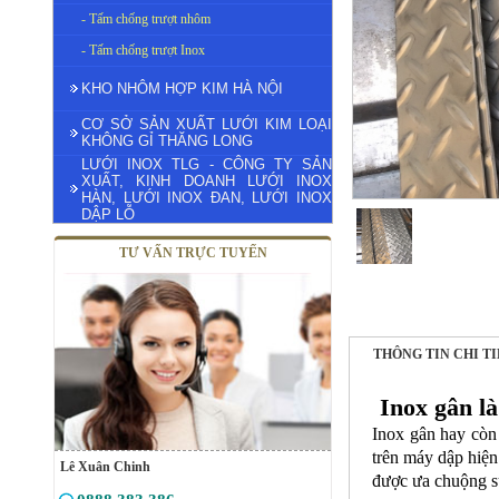
- Tấm chống trượt nhôm
- Tấm chống trượt Inox
KHO NHÔM HỢP KIM HÀ NỘI
CƠ SỞ SẢN XUẤT LƯỚI KIM LOẠI
KHÔNG GỈ THĂNG LONG
LƯỚI INOX TLG - CÔNG TY SẢN
XUẤT, KINH DOANH LƯỚI INOX
HÀN, LƯỚI INOX ĐAN, LƯỚI INOX
DẬP LỖ
TƯ VẤN TRỰC TUYẾN
THÔNG TIN CHI T
Inox gân là
Inox gân
hay còn 
trên máy dập hiện
Lê Xuân Chinh
được ưa chuộng s