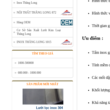
Hình thức 
Inox Thăng Long
NỘI THẤT THĂNG LONG 872
Hình thức 
Bán lưới inox tại Hà Nội
Hàng OEM
Mã SP: Banluoiinoxtaihanoi
Thời gian 
Call
Cơ Sở Sản Xuất Lưới Kim Loại
Thăng Long
Ưu điểm :
INOX THĂNG LONG 1015
Tấm inox g
TÌM THEO GIÁ
1000-500000
Tính mềm dẻ
600.000 - 1000.000
Các mối dập
SẢN PHẨM MỚI NHẤT
Khối lượng 
Lưới lọc inox 304
Mã SP: LL304
Khả năng tá
Call