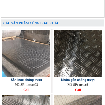
CÁC SẢN PHẨM CÙNG LOẠI KHÁC
Sàn inox chống trượt
Nhôm gân chống trượt
Mã SP: inctcc03
Mã SP: nctcc2
Call
Call