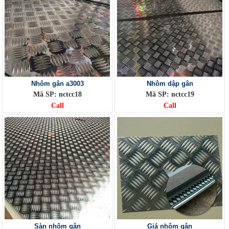
Nhôm gân a3003
Nhôm dập gân
Mã SP: nctcc18
Mã SP: nctcc19
Call
Call
Sàn nhôm gân
Giá nhôm gân