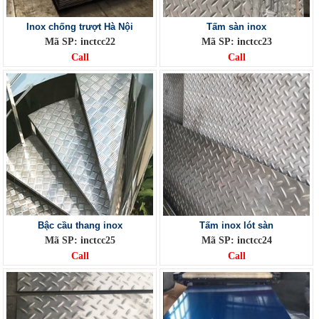
Inox chống trượt Hà Nội
Tấm sàn inox
Mã SP: inctcc22
Mã SP: inctcc23
Call
Call
Bậc cầu thang inox
Tấm inox lót sàn
Mã SP: inctcc25
Mã SP: inctcc24
Call
Call