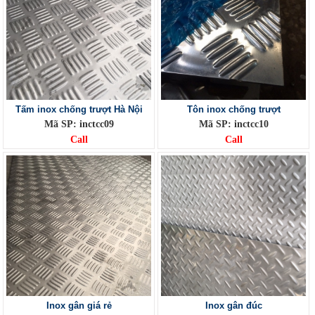
Tấm inox chống trượt Hà Nội
Tôn inox chống trượt
Mã SP: inctcc09
Mã SP: inctcc10
Call
Call
Inox gân giá rẻ
Inox gân đúc