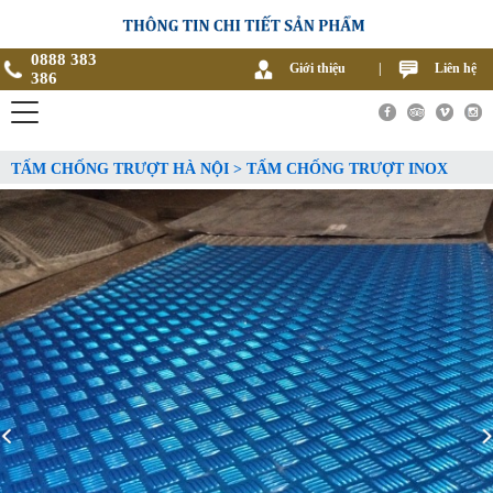
0888 383
Giới thiệu
|
Liên hệ
386
TẤM CHỐNG TRƯỢT HÀ NỘI > TẤM CHỐNG TRƯỢT INOX