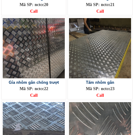
Mã SP: nctcc20
Mã SP: nctcc21
Call
Call
Gía nhôm gân chống trượt
Tấm nhôm gân
Mã SP: nctcc22
Mã SP: nctcc23
Call
Call