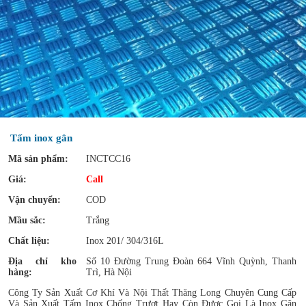
Tấm inox gân
Mã sản phẩm:
INCTCC16
Giá:
Call
Vận chuyển:
COD
Mầu sắc:
Trắng
Chất liệu:
Inox 201/ 304/316L
Địa chỉ kho
Số 10 Đường Trung Đoàn 664 Vĩnh Quỳnh, Thanh
hàng:
Trì, Hà Nội
Công Ty Sản Xuất Cơ Khí Và Nội Thất Thăng Long Chuyên Cung Cấp
Và Sản Xuất Tấm Inox Chống Trượt Hay Còn Được Gọi Là Inox Gân