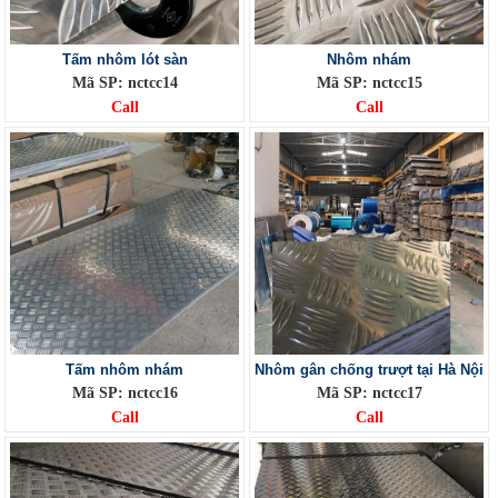
Tấm nhôm lót sàn
Nhôm nhám
Mã SP: nctcc14
Mã SP: nctcc15
Call
Call
Tấm nhôm nhám
Nhôm gân chống trượt tại Hà Nội
Mã SP: nctcc16
Mã SP: nctcc17
Call
Call