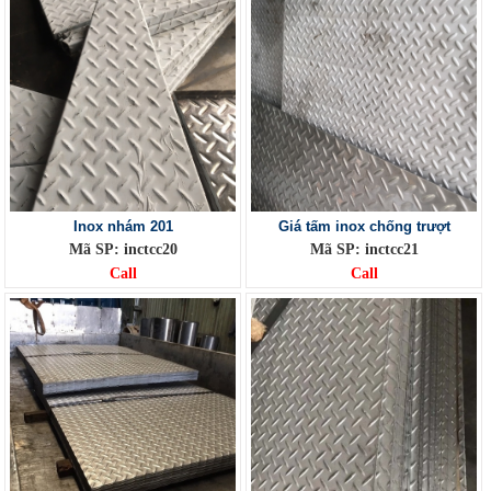
Inox nhám 201
Giá tấm inox chống trượt
Mã SP: inctcc20
Mã SP: inctcc21
Call
Call