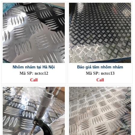
Nhôm nhám tại Hà Nội
Báo giá tấm nhôm nhám
Mã SP: nctcc12
Mã SP: nctcc13
Call
Call