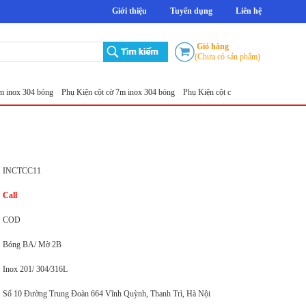
Giới thiệu
Tuyển dụng
Liên hệ
Giỏ hàng
(Chưa có sản phẩm)
 304 bóng
Phụ Kiện cột cờ 7m inox 304 bóng
Phụ Kiện cột cờ 8m inox 304 bóng
Phụ Kiệ
INCTCC11
Call
COD
Bóng BA/ Mờ 2B
Inox 201/ 304/316L
Số 10 Đường Trung Đoàn 664 Vĩnh Quỳnh, Thanh Trì, Hà Nội