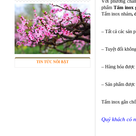
Với phương châm
phẩm
Tấm inox 
Tấm inox nhám
,
Sàn inox chống trượt
Mã SP: inctcc03
Call
– Tất cả các sản 
– Tuyệt đối không
TIN TỨC NỔI BẬT
– Hàng hóa được b
– Sản phẩm được b
Tấm inox gân chố
Phụ Kiện cột cờ 5m inox 304 bóng
Mã SP: CC5m304BA
Quý khách có nh
Call