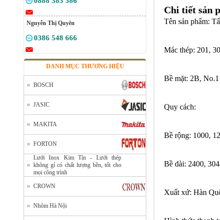
0888 383 386
Chi tiết sản 
Tên sản phẩm: Tấ
Nguyễn Thị Quyên
0386 548 666
Mác thép: 201, 30
DANH MỤC THƯƠNG HIỆU
Bề mặt: 2B, No.1
BOSCH
JASIC
Quy cách:
MAKITA
Bề rộng: 1000, 1
FORTON
Lưới Inox Kim Tín - Lưới thép
Bề dài: 2400, 30
không gỉ có chất lượng bền, tốt cho
mọi công trình
CROWN
Xuất xứ: Hàn Quố
Nhôm Hà Nội