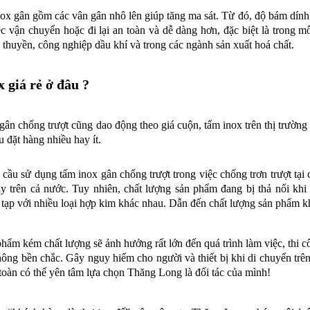
ox gân gồm các vân gân nhô lên giúp tăng ma sát. Từ đó, độ bám dính 
ệc vận chuyển hoặc đi lại an toàn và dễ dàng hơn, đặc biệt là trong m
u thuyền, công nghiệp dầu khí và trong các ngành sản xuất hoá chất.
 giá rẻ ở đâu ?
gân chống trượt cũng dao động theo giá cuộn, tấm inox trên thị trường
u đặt hàng nhiều hay ít.
 cầu sử dụng tấm inox gân chống trượt trong việc chống trơn trượt tại 
y trên cả nước. Tuy nhiên, chất lượng sản phẩm đang bị thả nổi kh
 tạp với nhiều loại hợp kim khác nhau. Dẫn đến chất lượng sản phẩm
hẩm kém chất lượng sẽ ảnh hưởng rất lớn đến quá trình làm việc, thi 
ông bền chắc. Gây nguy hiểm cho người và thiết bị khi di chuyển trê
oàn có thể yên tâm lựa chọn Thăng Long là đối tác của mình!