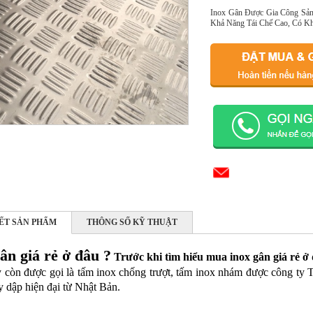
Inox Gân Được Gia Công Sản
Khả Năng Tái Chế Cao, Có Khố
IẾT SẢN PHẨM
THÔNG SỐ KỸ THUẬT
ân giá rẻ ở đâu ?
Trước khi tìm hiểu mua inox gân giá rẻ ở đ
 còn được gọi là tấm inox chống trượt, tấm inox nhám được công ty
y dập hiện đại từ Nhật Bản.