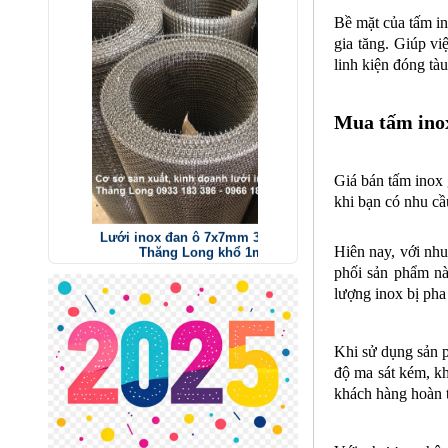
Bề mặt của tấm in
gia tăng. Giúp vi
linh kiện đóng tà
Mua tấm inox
Giá bán tấm inox 
Lưới inox đan ô 7x7mm 304 TLG
Thăng Long khổ 1m
khi bạn có nhu cầ
Mã SP: TLG030360-304
285.000 đ
Hiên nay, với nhu
phối sản phẩm nà
lượng inox bị pha
Khi sử dụng sản p
độ ma sát kém, kh
khách hàng hoàn t