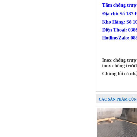
Tấm chống trư
Địa chỉ: Số 187
Kho Hàng: Số 1
Điện Thoại
Hotline/Zalo: 08
Inox chống trượ
inox chống trượ
Phụ Kiện cột cờ 6m inox 304 bóng
Chúng tôi có nhậ
Mã SP: CC6M304BA
Call
CÁC SẢN PHẨM CÙN