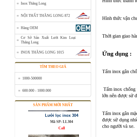
Hình thức thanh 
Inox Thăng Long
Bán lưới inox tại Hà Nội
Mã SP: Banluoiinoxtaihanoi
NỘI THẤT THĂNG LONG 872
Call
Hình thức vận ch
Hàng OEM
Thời gian giao hà
Cơ Sở Sản Xuất Lưới Kim Loại
Thăng Long
INOX THĂNG LONG 1015
Ứng dụng :
TÌM THEO GIÁ
Tấm inox gân chốn
1000-500000
Tấm inox chống t
600.000 - 1000.000
lớn nên được sử d
Lưới lọc inox 304
SẢN PHẨM MỚI NHẤT
Mã SP: LL304
Call
Tấm inox gân mặc 
được sử dụng nhiề
cho người và xe.