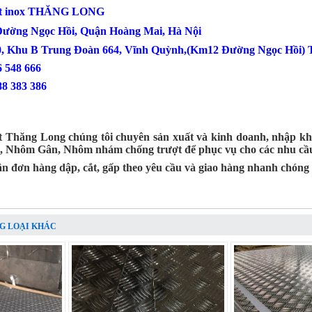
ợt inox THĂNG LONG
 Đường Ngọc Hồi, Quận Hoàng Mai, Hà Nội
0, Khu B Trung Đoàn 664, Vĩnh Quỳnh,(Km12 Đường Ngọc Hồi) T
: 0386 548 666
88 383 386
t Thăng Long chúng tôi chuyên sản xuất và kinh doanh, nhập kh
t, Nhôm Gân, Nhôm nhám chống trượt để phục vụ cho các nhu cầu
n đơn hàng dập, cắt, gấp theo yêu cầu và giao hàng nhanh chóng 
G LOẠI KHÁC