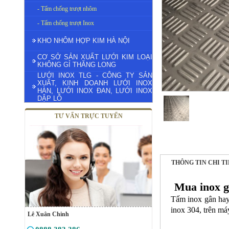
- Tấm chống trượt nhôm
- Tấm chống trượt Inox
KHO NHÔM HỢP KIM HÀ NỘI
CƠ SỞ SẢN XUẤT LƯỚI KIM LOẠI
KHÔNG GỈ THĂNG LONG
LƯỚI INOX TLG - CÔNG TY SẢN
XUẤT, KINH DOANH LƯỚI INOX
HÀN, LƯỚI INOX ĐAN, LƯỚI INOX
DẬP LỖ
TƯ VẤN TRỰC TUYẾN
THÔNG TIN CHI T
Mua inox g
Tấm inox gân hay
inox 304, trên má
Lê Xuân Chinh