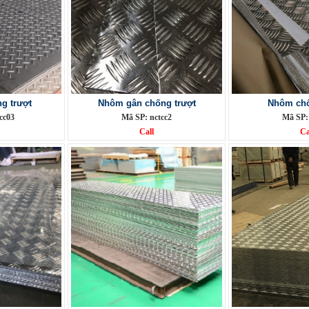
g trượt
Nhôm gân chống trượt
Nhôm chố
cc03
Mã SP: nctcc2
Mã SP:
Call
Ca