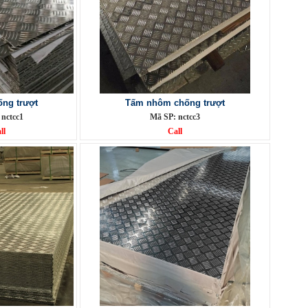
ng trượt
Tấm nhôm chống trượt
 nctcc1
Mã SP: nctcc3
ll
Call