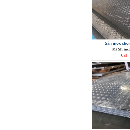
Phụ Kiện cột cờ 7m inox 304 bóng
Mã SP: CC7M304BA
Call
Sàn inox chốn
Mã SP: inct
Call
Phụ Kiện cột cờ 8m inox 304 bóng
Mã SP: CC8M304BA
Call