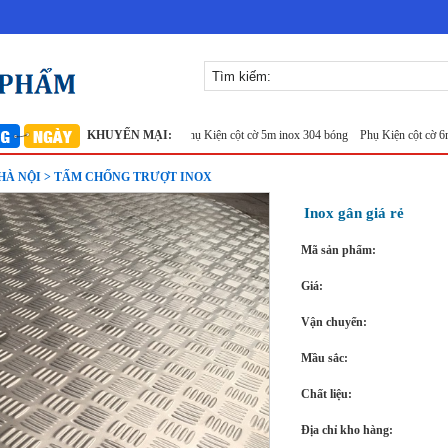
hổ 1m
Sàn inox chống trượt
KHUYẾN MẠI:
Phụ Kiện cột cờ 5m inox 304 bóng
Phụ Kiện cột cờ 6m inox
À NỘI > TẤM CHỐNG TRƯỢT INOX
Inox gân giá rẻ
Mã sản phẩm:
Giá:
Vận chuyển:
Mầu sắc:
Chất liệu:
Địa chỉ kho hàng: