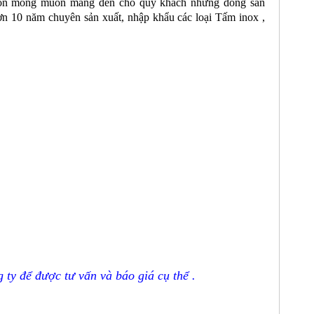
luôn mong muốn mang đến cho quý khách những dòng sản
hơn 10 năm chuyên sản xuất, nhập khẩu các loại Tấm inox ,
ty để được tư vấn và báo giá cụ thể .