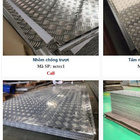
Nhôm chống trượt
Tấm n
Mã SP: nctcc1
M
Call