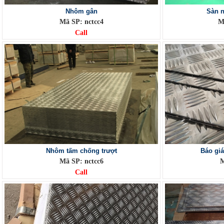
Nhôm gân
Sàn n
Mã SP: nctcc4
M
Call
Nhôm tấm chống trượt
Báo gi
Mã SP: nctcc6
M
Call