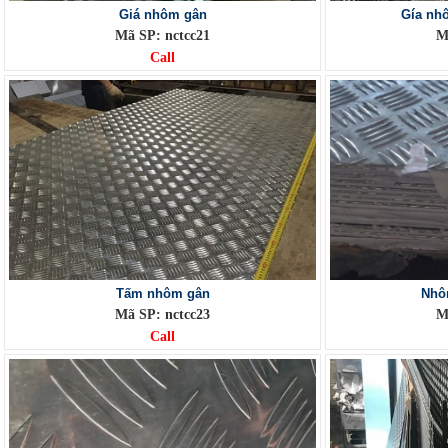
Giá nhôm gân
Gía nh
Mã SP: nctcc21
M
Call
Tấm nhôm gân
Nhô
Mã SP: nctcc23
M
Call