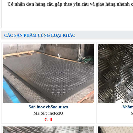
Có nhận đơn hàng cắt, gấp theo yêu cầu và giao hàng nhanh 
CÁC SẢN PHẨM CÙNG LOẠI KHÁC
Sàn inox chống trượt
Nhôm 
Mã SP: inctcc03
M
Call