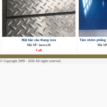
Mặt bậc cầu thang inox
Tấm nhôm phẳng
Mã SP: inctcc26
Mã SP
Call
© Copyright 2009 - 2026 All rights reserved.