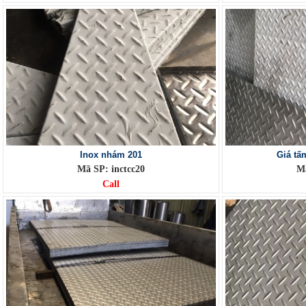
Inox nhám 201
Giá tấ
Mã SP: inctcc20
Mã
Call