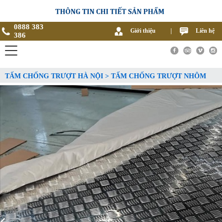
0888 383
Giới thiệu
|
Liên hệ
386
TẤM CHỐNG TRƯỢT HÀ NỘI > TẤM CHỐNG TRƯỢT NHÔM