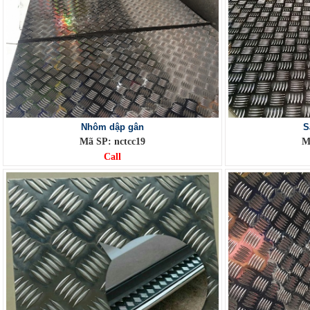
Nhôm dập gân
S
Mã SP: nctcc19
M
Call