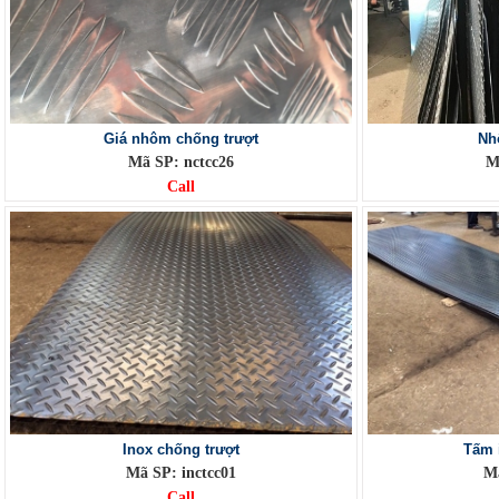
Giá nhôm chống trượt
Nh
Mã SP: nctcc26
M
Call
Inox chống trượt
Tấm 
Mã SP: inctcc01
Mã
Call