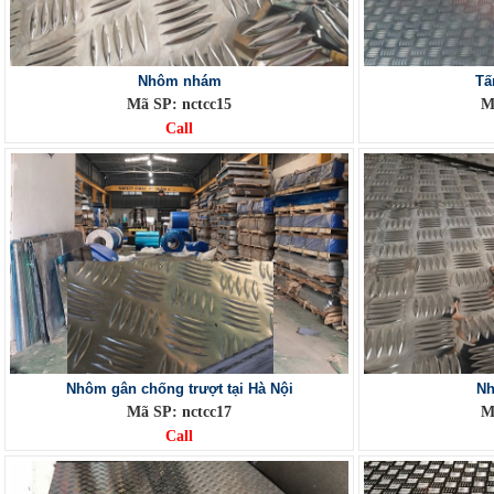
Nhôm nhám
Tấ
Mã SP: nctcc15
M
Call
Nhôm gân chống trượt tại Hà Nội
Nh
Mã SP: nctcc17
M
Call