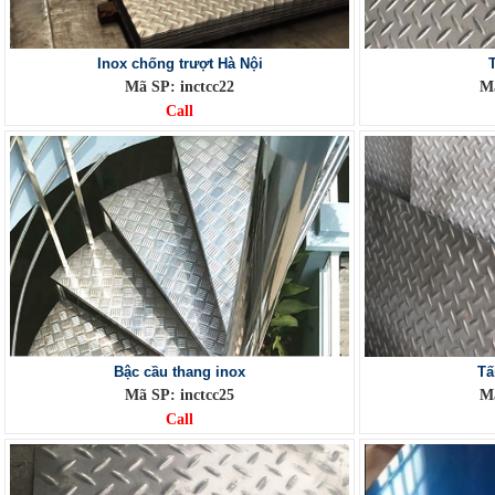
Inox chống trượt Hà Nội
Mã SP: inctcc22
Mã
Call
Bậc cầu thang inox
Tấ
Mã SP: inctcc25
Mã
Call