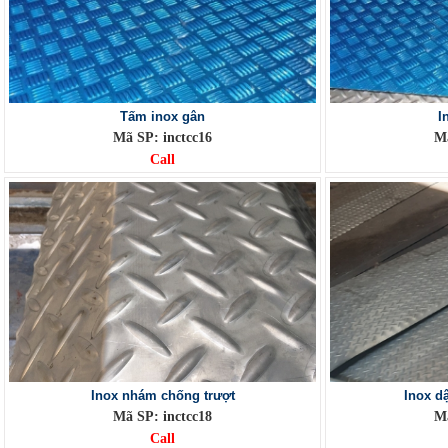
Tấm inox gân
I
Mã SP: inctcc16
Mã
Call
Inox nhám chống trượt
Inox d
Mã SP: inctcc18
Mã
Call