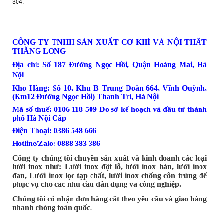
304.
CÔNG TY TNHH SẢN XUẤT CƠ KHÍ VÀ NỘI THẤT
THĂNG LONG
Địa chỉ: Số 187 Đường Ngọc Hồi, Quận Hoàng Mai, Hà
Nội
Kho Hàng: Số 10, Khu B Trung Đoàn 664, Vĩnh Quỳnh,
(Km12 Đường Ngọc Hồi) Thanh Trì, Hà Nội
Mã số thuế: 0106 118 509 Do sở kế hoạch và đầu tư thành
phố Hà Nội Cấp
Điện Thoại: 0386 548 666
Hotline/Zalo: 0888 383 386
Công ty chúng tôi chuyên sản xuất và kinh doanh các loại
lưới inox như: Lưới inox đột lỗ, lưới inox hàn, lưới inox
đan, Lưới inox lọc tạp chất, lưới inox chống côn trùng để
phục vụ cho các nhu cầu dân dụng và công nghiệp.
Chúng tôi có nhận đơn hàng cắt theo yêu cầu và giao hàng
nhanh chóng toàn quốc.