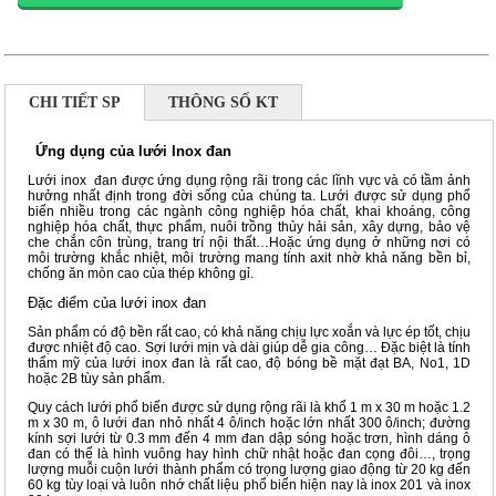
CHI TIẾT SP
THÔNG SỐ KT
Ứng dụng của lưới Inox đan
Lưới inox đan được ứng dụng rộng rãi trong các lĩnh vực và có tầm ảnh
hưởng nhất định trong đời sống của chúng ta. Lưới được sử dụng phổ
biến nhiều trong các ngành công nghiệp hóa chất, khai khoáng, công
nghiệp hóa chất, thực phẩm, nuôi trồng thủy hải sản, xây dựng, bảo vệ
che chắn côn trùng, trang trí nội thất…Hoặc ứng dụng ở những nơi có
môi trường khắc nhiệt, môi trường mang tính axit nhờ khả năng bền bỉ,
chống ăn mòn cao của thép không gỉ.
Đặc điểm của lưới inox đan
Sản phẩm có độ bền rất cao, có khả năng chịu lực xoắn và lực ép tốt, chịu
được nhiệt độ cao. Sợi lưới mịn và dài giúp dễ gia công… Đặc biệt là tính
thẩm mỹ của lưới inox đan là rất cao, độ bóng bề mặt đạt BA, No1, 1D
hoặc 2B tùy sản phẩm.
Quy cách lưới phổ biến được sử dụng rộng rãi là khổ 1 m x 30 m hoặc 1.2
m x 30 m, ô lưới đan nhỏ nhất 4 ô/inch hoặc lớn nhất 300 ô/inch; đường
kính sợi lưới từ 0.3 mm đến 4 mm đan dập sóng hoặc trơn, hình dáng ô
đan có thể là hình vuông hay hình chữ nhật hoặc đan cọng đôi…, trọng
lượng muỗi cuộn lưới thành phẩm có trọng lượng giao động từ 20 kg đến
60 kg tùy loại và luôn nhớ chất liệu phổ biến hiện nay là inox 201 và inox