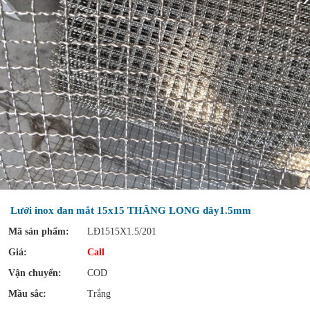
Lưới inox đan mắt 15x15 THĂNG LONG dây1.5mm
Mã sản phẩm:
LĐ1515X1.5/201
Giá:
Call
Vận chuyển:
COD
Mầu sắc:
Trắng