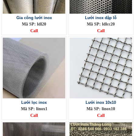
Gia công lưới inox
Lưới inox dập lỗ
Mã SP: ldl20
Mã SP: ldlcc20
Call
Call
Lưới lọc inox
Lưới inox 10x10
Mã SP: linox1
Mã SP: linox10
Call
Call