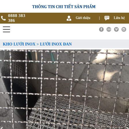
0888 383
Giới thiệu
|
Liên hệ
386
KHO LƯỚI INOX > LƯỚI INOX ĐAN