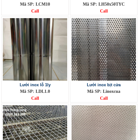
Mã SP: LCM10
Mã SP: LH50x50TYC
Call
Call
Lưới inox lỗ 1ly
Lưới inox bịt cửa
Mã SP: LDL1.0
Mã SP: Linoxcua
Call
Call