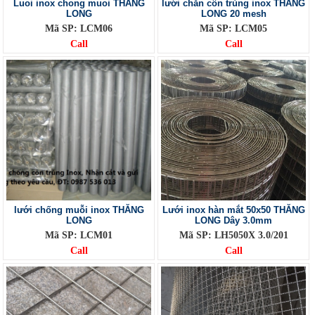
Luoi inox chong muoi THĂNG
lưới chắn côn trùng inox THĂNG
LONG
LONG 20 mesh
Mã SP: LCM06
Mã SP: LCM05
Call
Call
lưới chống muỗi inox THĂNG
Lưới inox hàn mắt 50x50 THĂNG
LONG
LONG Dây 3.0mm
Mã SP: LCM01
Mã SP: LH5050X 3.0/201
Call
Call