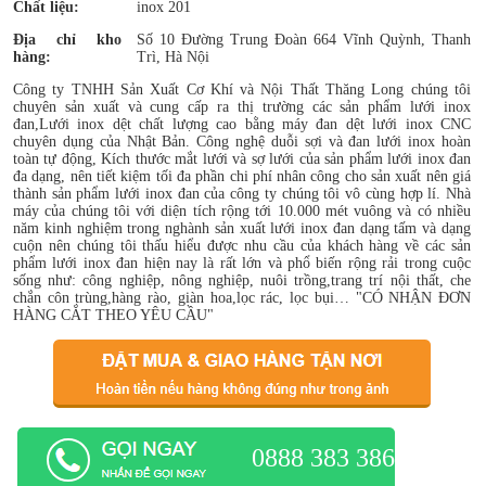
Chất liệu:
inox 201
Địa chỉ kho
Số 10 Đường Trung Đoàn 664 Vĩnh Quỳnh, Thanh
hàng:
Trì, Hà Nội
Công ty TNHH Sản Xuất Cơ Khí và Nội Thất Thăng Long chúng tôi
chuyên sản xuất và cung cấp ra thị trường các sản phẩm lưới inox
đan,Lưới inox dệt chất lượng cao bằng máy đan dệt lưới inox CNC
chuyên dụng của Nhật Bản. Công nghệ duỗi sợi và đan lưới inox hoàn
toàn tự động, Kích thước mắt lưới và sợ lưới của sản phẩm lưới inox đan
đa dạng, nên tiết kiệm tối đa phần chi phí nhân công cho sản xuất nên giá
thành sản phẩm lưới inox đan của công ty chúng tôi vô cùng hợp lí. Nhà
máy của chúng tôi với diện tích rộng tới 10.000 mét vuông và có nhiều
năm kinh nghiệm trong nghành sản xuất lưới inox đan dạng tấm và dạng
cuộn nên chúng tôi thấu hiểu được nhu cầu của khách hàng về các sản
phẩm lưới inox đan hiện nay là rất lớn và phổ biến rộng rải trong cuộc
sống như: công nghiệp, nông nghiệp, nuôi trồng,trang trí nội thất, che
chắn côn trùng,hàng rào, giàn hoa,lọc rác, lọc bụi… "CÓ NHẬN ĐƠN
HÀNG CẮT THEO YÊU CẦU"
0888 383 386