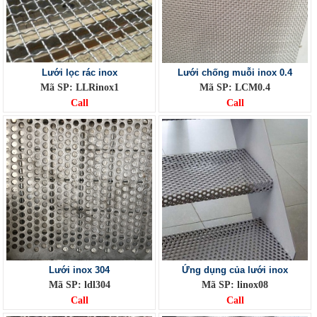
Lưới lọc rác inox
Lưới chống muỗi inox 0.4
Mã SP: LLRinox1
Mã SP: LCM0.4
Call
Call
Lưới inox 304
Ứng dụng của lưới inox
Mã SP: ldl304
Mã SP: linox08
Call
Call