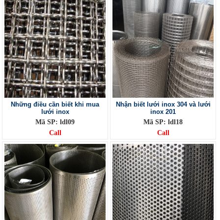
Những điều cần biết khi mua
Nhận biết lưới inox 304 và lưới
lưới inox
inox 201
Mã SP: ldl09
Mã SP: ldl18
Call
Call