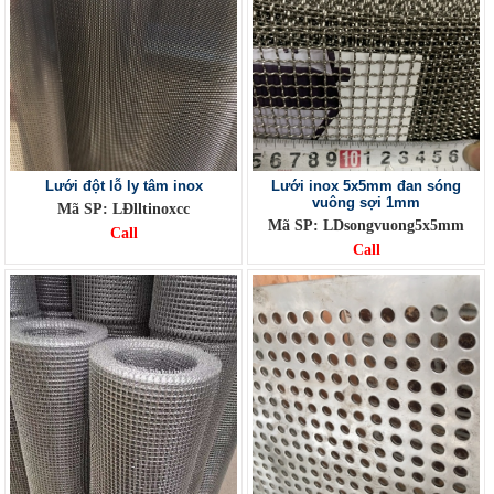
Lưới đột lỗ ly tâm inox
Lưới inox 5x5mm đan sóng
vuông sợi 1mm
Mã SP: LĐlltinoxcc
Mã SP: LDsongvuong5x5mm
Call
Call